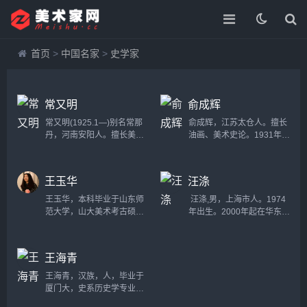
首页
>
中国名家
>
史学家
常又明
俞成辉
常又明(1925.1—)别名常那
俞成辉，江苏太仓人。擅长
丹，河南安阳人。擅长美术
油画、美术史论。1931年毕
史。1950年毕业于燕京大学
业于苏州美专西画科，1933
西语系。曾在中央美术学院
年肄业于日本东京美术学校
美术史系从事教学和研究工
油画科。历任山东大学、华
王玉华
汪涤
作，教授。发表论著有《尼
东艺专教授、系主任，南京
德兰美术》、《水彩画的起
艺术学院美术系教授。作品
王玉华，本科毕业于山东师
汪涤,男，上海市人。1974
源及其在英国的发展》
有《庭园雪景》、《水
范大学，山大美术考古硕
年出生。2000年起在华东师
等。...
仙》、《孙中山与宋庆龄在
士，中央美术学院研究生课
范大学艺术学院任教。 现为
日本》等。......
程班（胡伟工作室），中国
华东师范大学艺术学院美术
美术家协会会员，现为济南
史论副教授、硕士研究生导
王海青
大学美术学院美术系综合材
师。 华东师范大学艺术学院
料教研室主任。...
科研秘书...
王海青，汉族，人，毕业于
厦门大，史系历史学专业。
1983年9月-1985年7月山东