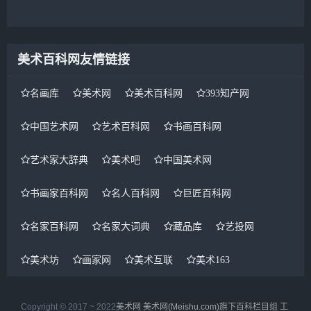
省荣成县第22中学读书高中
毕业1985年9月-1989年7月
厦门大学历史系历史学专业
历史学学士。...
美术百科网友情链接
名画库
美术网
美术百科网
393知产网
中国艺术网
艺术百科网
书画百科网
艺术家大辞典
美术吧
中国美术网
书画家百科网
名人百科网
巨匠百科网
名家百科网
名家大词典
藏品库
艺投网
美术坊
画家网
美术互联
美术163
Copyright © 2017 ~ 2022
美术网
美术网(Meishu.com)旗下百科栏目组
工