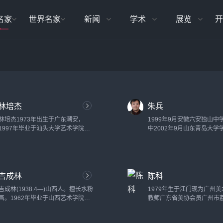
名家
世界名家
新闻
学术
展览
开
林培杰
朱兵
林培杰1973年出生于广东潮安，
1999年9月安徽六安独山中
1997年毕业于汕头大学艺术学院，
中2002年9月山东青岛大学
获学士学位。现为中国美术家协会会
2006年7月陕西宝鸡文理学
员，汕头工艺美术学校讲师。...
科。...
吉成林
陈科
吉成林(1938.4—)山西人。擅长水粉
1979年生于江门现为广州
画。1962年毕业于山西艺术学院美
教师广东省美协会员广州市
术系。1991年结业于中央美院油画
画协会会员江门美协会员2004
系进修班。山西省临汾地区艺校高级
画《新的希望》入选《同奔