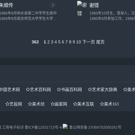
朱顺传
谢铿
1986年9月响水县第二中学学生高中
1960年10月生，澄海人，
1989年9月南京师范大学学生大学本
1980年9月参加工作，1998
科1993年8月阜宁高等师范学校教师
加入中国民主促进会，学历
无2005年9月南京师范大学学生硕士
州美术学院师范系水彩专业
研究生2008年8月阜宁高等师范学校
授。...
教师。...
362
1
2
3
4
5
6
7
8
9
10
下一页
尾页
中国艺术网
艺术百科网
书画百科网
艺术家大辞典
美
艺投网
美术坊
画家网
美术互联
美术163
组
工商电子标识
鲁ICP备12031715号-4
鲁公网安备 37068702000261号