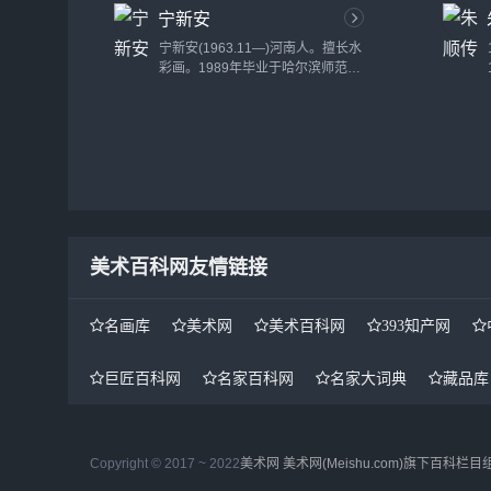
宁新安
宁新安(1963.11—)河南人。擅长水
彩画。1989年毕业于哈尔滨师范大
学艺术学院美术教育系国画专业。现
任黑龙江建筑职业技术学院副教
授。...
美术百科网友情链接
名画库
美术网
美术百科网
393知产网
巨匠百科网
名家百科网
名家大词典
藏品库
Copyright © 2017 ~ 2022
美术网
美术网(Meishu.com)旗下百科栏目