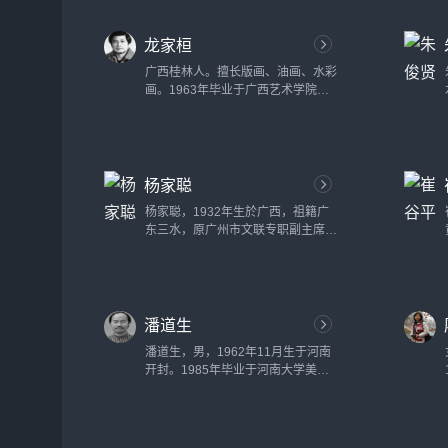
长。中国佛学书画院高级院士。北京
元都画院院长。北京市道教协会艺术
龙家桓
委员会委员，副秘书长。兼职内蒙古
师范大学美术学院客座教授，内蒙古
广西桂林人。擅长版画、油画、水彩
大学艺术学院客座教授。......
画。1963年毕业于广西艺术学院美
术系版画专业。后在广西省文联广西
民间美术采风队，广西博物馆，广西
美术展览办公室工作。1979年后任
广西艺术学院讲师。副系主任、教
杨家聪
授。...
杨家聪，1932年生於广西，祖籍广
东三水，原广州市文联专职副主席、
省美协理事、市美协主席。现为市美
协名誉主席、中国工艺美术家协会会
员、广州市文史研究馆馆员、广州诗
社副社长。以擅画雄鹰和水乡著
潘道生
称。...
潘道生，男，1962年11月生于河南
开封。1985年毕业于河南大学美术
系并留校任教。1997年毕业于中央
美院第九届油画研修班。2004年9月
调入苏州科技大学美术系。中国美术
家协会会员，副教授。...