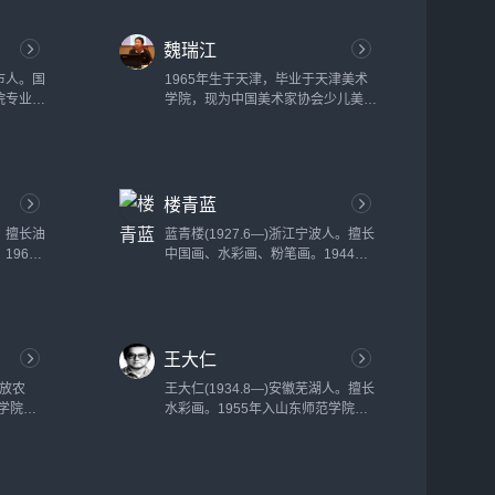
八十五周年全国美展，建军九十周年
全国美展等国家级大展，两次获浙江
魏瑞江
省油画展...
市人。国
1965年生于天津，毕业于天津美术
院专业画
学院，现为中国美术家协会少儿美术
988年
艺术委员会委员、天津美术家协会会
国美术家
员、天津美协水彩画专业委员会副秘
访日，参
书长、民进天津开明画院理事、天津
...
市和平区美术家协会理事、城市画派
楼青蓝
核心成员、中国青年美术网推荐画
家、国画艺委会成员。......
人。擅长油
蓝青楼(1927.6—)浙江宁波人。擅长
1964
中国画、水彩画、粉笔画。1944年
美术系，
至1949年就读于刘海粟创办的上海
计，锦州
美专，毕业后留校任教。1951年起
院院长，
长期从事电影美术创作。早期师从刘
海粟、张光宇、张正宇、张仃诸艺术
王大仁
大师。...
下放农
王大仁(1934.8—)安徽芜湖人。擅长
术学院学
水彩画。1955年入山东师范学院艺
3年弃理
术系美术专业学习，毕业后到安徽省
术系，
芜湖市至今。一级美术师。曾任宣城
院任
地区文联教师、秘书长、副主席，安
徽省水彩画研究会会长。...