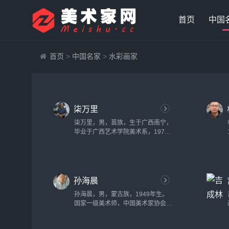
首页
中国
首页
>
中国名家
>
水彩画家
柒万里
柒万里，男，苗族，生于广西南宁，
毕业于广西艺术学院美术系，1979
年，师从岭南画派及海派大师黄独峰
教授并作为其首届研究生教学助手调
回广西艺术学院。现任广西艺术学院
设计学院院长、教授、硕士研究生导
孙海晨
师，兼任新岭南书画研究院院长，广
西美术家协会副主席，广西民族书画
孙海晨，男，蒙古族，1949年生。
院副院长、秘书长，广西广告研究会
国家一级美术师，中国美术家协会会
会长。......
员，现居北京。任职弘正画院副院
长，中国现代绘画艺术研究院副院