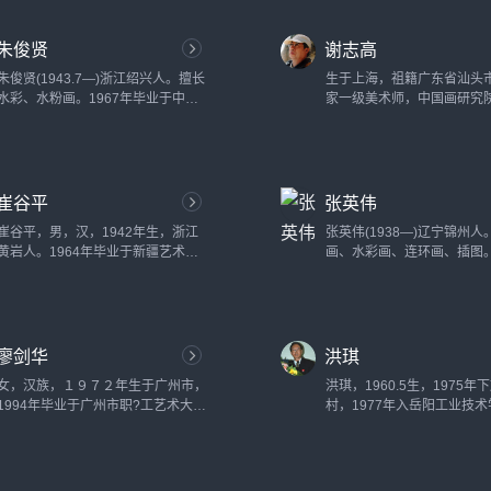
讲师。...
省美术大展并获铜奖。...
朱俊贤
谢志高
朱俊贤(1943.7—)浙江绍兴人。擅长
生于上海，祖籍广东省汕头
水彩、水粉画。1967年毕业于中央
家一级美术师，中国画研究
工艺美术学院。曾在中国粮油食品进
家，中国美术家协会理事。1
出口公司北京分公司任美术设计，现
调入中国画研究院。现为中
在北京工业大学建筑系任教。...
协会会员。1988年秋率团
加中日水墨画展览及交流活动。
崔谷平
张英伟
崔谷平，男，汉，1942年生，浙江
张英伟(1938—)辽宁锦州
黄岩人。1964年毕业于新疆艺术学
画、水彩画、连环画、插图。
院美术系并留校任教至今。现为国画
年毕业于中央戏剧学院舞台
教研室主任，教授，中国美协会员，
历任部队文工团舞台美术设
中国文联《新世纪山水画200家》画
市文联组联部主任，锦州画
家，新疆工笔研究会首届会长。...
一级美术师。...
廖剑华
洪琪
女，汉族，１９７２年生于广州市，
洪琪，1960.5生，1975年
1994年毕业于广州市职?工艺术大学
村，1977年入岳阳工业技
油画系；进修于广州美术学院油画系
习，毕业后留校任教，198
研究生班。现为中国美术家协会会
从艺，考入湖南师范大学美
员、广东省水彩画研究会理事，广州
1987年毕业后至湖南理工学
画院签约画家。...
教。...