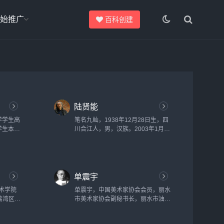
始推广
百科创建
陆贤能
学学生高
笔名九屾，1938年12月28日生，四
学生本科
川合江人，男，汉族。2003年1月在
院教师本
山西省博物馆举办《墨彩空间——陆
沉教授水墨重彩画陈列》。曾多次入
选全国美展及国内外其它大展获银、
铜、佳作等奖项。...
单震宇
美术学院
单震宇，中国美术家协会会员，丽水
荔湾区油
市美术家协会副秘书长，丽水市油画
.12油
家协会主席，丽水职业技术学院副教
小康路》
授，作品参加第十届全国美展，建军