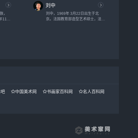
刘中
汉族，
刘中，1969年 3月22日出生于北
年11月
京。法国教育部造型艺术硕士，法国
大学（广
教育部法语学士。中国美术家协会理
），副教
事、中央国家机关青联委员，现任中
国美术家协会外联部主任。...
术吧
中国美术网
书画家百科网
名人百科网