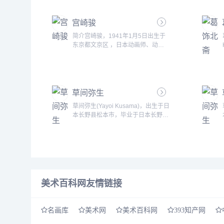
本浮世绘最著名的大师之一。善画美
人画，生于江户（今东京）农家，
宫崎骏
1806年9月20日卒于同地。他是
&ldquo;大首绘&rd......
简介宫崎骏，1941年1月5日出生于
东京都文京区 ，日本动画师、动画
制造 人、漫画家、动画导演、动画
编剧。毕业于日本东京学习院大学政
治经济部。 1963年进入东映动画
公...
草间弥生
草间弥生(Yayoi Kusama)，出生于日
本长野县松本市，毕业于日本长野县
松本女子学校。在1956年移居美国
纽约市，并开始展露她占有领导地位
的前卫艺术创作，现居住在日本东
京。 她曾与当代卓越的艺术家如安
京
迪&middot;沃霍尔(Andy Warhol)、
克勒斯&middot;欧登柏格(Claes
Oldenburg)、贾斯培&middot;琼斯
美术百科网友情链接
(Jasper Johns)一起联展。 ......
名画库
美术网
美术百科网
393知产网