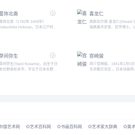
鉴，从而形成自己的风格。其曾为
良的狗、以及身着绵羊装的
《集古十种》图录做插图，还曾游历
常可爱。笔下的人物，脸上
葛饰北斋
各地画出大量风景写生画。弟子中有
喜龙仁
上吊、不怀好意的双眼其实
田能村竹田、渡边华山、谷文一、谷
品的特色，那种眼中流露出
葛饰北斋（1760年-1849年）
奥斯伍尔德·喜龙仁(Osvald Si
文二。......
神情，同时又身处在寂寥、
Katsushika Hokusai，日本江户时代
瑞典美术史家、哲学博士。1
中的画作主角们，不禁让人由...
的浮世绘画家，他的绘画风格对后来
生于芬兰。赫尔辛基大学毕
的欧洲画坛影响很大，德加、马奈、
1966年6月26日逝世，享
梵高、高更等许多印象派绘画大师都
岁。 ...
临摹过他的作品。 他还是入选
草间弥生
&ldquo;千禧年影响世界的一百位名
宫崎骏
人&rdquo;中的唯一的一位日本人。
草间弥生(Yayoi Kusama)，出生于日
简介宫崎骏，1941年1月5
......
本长野县松本市，毕业于日本长野县
东京都文京区 ，日本动画师
松本女子学校。在1956年移居美国
制造 人、漫画家、动画导演
纽约市，并开始展露她占有领导地位
编剧。毕业于日本东京学习
的前卫艺术创作，现居住在日本东
治经济部。 1963年进入东
。 她曾与当代卓越的艺术家如安
公...
迪&middot;沃霍尔(Andy Warhol)、
克勒斯&middot;欧登柏格(Claes
Oldenburg)、贾斯培&middot;琼斯
(Jasper Johns)一起联展。 ......
中国艺术网
艺术百科网
书画百科网
艺术家大辞典
美