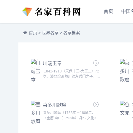
首页
中国
首页
>
世界名家
>
名家档案
川端玉章
1842-1913（天保十三-大正二）72
岁。漆器绘画师川端左兵门之子，本
名泷之助，字子文，号天真画房、长
自清、天贞堂、敬亭，晚年号璋翁，
亦称川端玉璋。京都生人。...
喜多川歌麿
喜多川歌麿（1753年－1806年、
（宝暦3年（1753年）顷? - 文化3年
9月20日（1806年10 月31日）））
之误。喜多川歌麿[m&iacute;]，是日