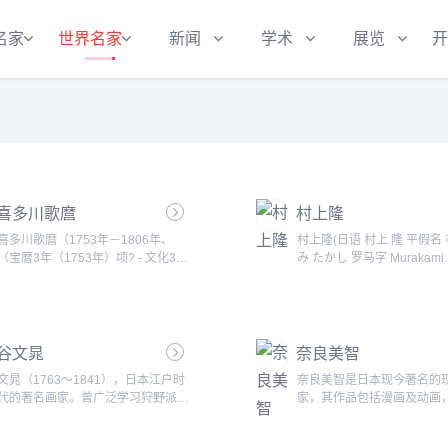
名家
世界名家
新闻
学术
展览
开
喜多川歌麿
村上隆
喜多川歌麿（1753年－1806年、
村上隆(日语 村上 隆 平假名
（宝暦3年（1753年）顷? - 文化3年
み たかし 罗马字 Murakami
9月20日（1806年10 月31日）））
Takashi)，是上世纪60年
之误。喜多川歌麿[m&iacute;]，是日
的日本艺术家中极具影响力
本浮世绘最著名的大师之一。善画美
在日本不仅是一位受到广泛
人画，生于江户（今东京）农家，
艺术家，也是日本新一代年
谷文晁
1806年9月20日卒于同地。他是
奈良美智
像。 他强烈意识到--西方的当代艺术
&ldquo;大首绘&rd......
与日本的艺术创作是截然不
文晁（1763～1841），日本江户时
奈良美智是日本现今著名的
要的是我们这一代人如何不
代的著名画家。曾广泛学习狩野派、
家，其作品包括漫画及动画
固有的文化体系而创造......
圆山派、南画（水墨画）及西洋画
美日的美术馆展出，深受欢迎。
法，并将各画种的表现手法相互借
下的招牌便是头大大的小孩