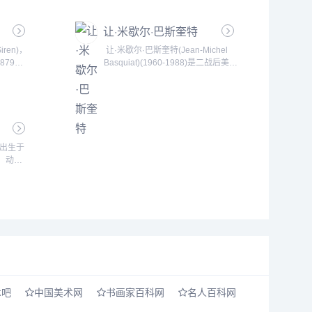
儿童，非
在日本不仅是一位受到广泛的喜爱的
那对眼尾
艺术家，也是日本新一代年轻人的偶
才是他作
让·米歇尔·巴斯奎特
像。 他强烈意识到--西方的当代艺术
不友善的
与日本的艺术创作是截然不同的，重
ren)，
让·米歇尔·巴斯奎特(Jean-Michel
淡漠背景
要的是我们这一代人如何不依靠任何
879年
Basquiat)(1960-1988)是二战后美国
...
固有的文化体系而创造......
业。
涂鸦艺术家，新艺术的代表人物之
年八十七
一。...
日出生于
、动画
、动画
院大学政
映动画
术吧
中国美术网
书画家百科网
名人百科网