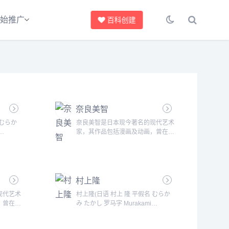
始推广
百科创建
奈良美智
 むらか
奈良美智是日本现今著名的现代艺术
家，其作品包括漫画及动画，曾在欧
代以后出生
美日的美术馆展出，深受欢迎。 笔
的一位，
下的招牌便是头大大的小孩、洁白驯
的喜爱的
良的狗、以及身着绵羊装的儿童，非
轻人的偶
常可爱。笔下的人物，脸上那对眼尾
村上隆
上吊、不怀好意的双眼其实才是他作
同的，重
品的特色，那种眼中流露出不友善的
现代艺术
村上隆(日语 村上 隆 平假名 むらか
依靠任何
神情，同时又身处在寂寥、淡漠背景
，曾在欧
み たかし 罗马字 Murakami
中的画作主角们，不禁让人由......
 笔
Takashi)，是上世纪60年代以后出生
、洁白驯
的日本艺术家中极具影响力的一位，