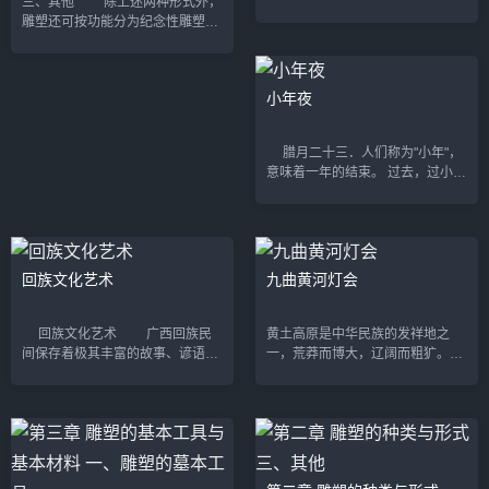
三、其他 除上述两种形式外，
一，一般在旧历正月十五左右闹“红
雕塑还可按功能分为纪念性雕塑、
火”时表演，也有在其它时序节令中
主题性雕塑、装饰性雕塑、功能性
表演。 小车舞，是用竹竿、彩
雕塑、陈列性雕塑五大类。 所
绸、...
谓纪念性雕塑（见第19页图2—
小年夜
1），是以...
腊月二十三．人们称为"小年"，
意味着一年的结束。 过去，过小年
是"官三民四道土和尚五"，就是说
凡是家有秀才以上的功名的都在腊
月二十三日过小年，黎民百姓是二
十四日，道士和尚...
回族文化艺术
九曲黄河灯会
回族文化艺术 广西回族民
黄土高原是中华民族的发祥地之
间保存着极其丰富的故事、谚语、
一，荒莽而博大，辽阔而粗犷。九
笑话等，民间文学以故事为主，其
曲黄河灯会就是诞生在高原厚土上
内容和风格独特，反映了他们特定
的富有特色的民俗之花。 正月十
的历史和生活，及独特的审美观、
五，是我国传统年节中最快乐的日
道德观、宗教信...
子，山西各地都要...