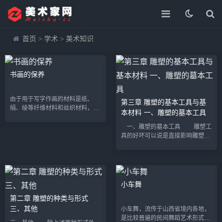
首页
>
学术
>
美术知识
书画的保养
由于用于写字作画的材料是纸、
第三章 雕塑的基本工具与基
绢、绫等纤维材料和丝织材料，如
本材料 一、雕塑的墓本工具
果年工久远或保存不善，易脆、易
断。 一般说来，书画最怕虫蛀、发
一、雕塑的墓本工具 雕塑工
霉、受潮、水浸、火烧。 书画易
具的好坏可以说是直接影响雕塑的
损...
关键问题之一。雕塑家是通过手使
用工具，与作品进行心灵的对话，
并产生碰撞，从而创作出优秀的作
品。有许多雕...
小车舞
第二章 雕塑的种类与形式
三、其他
小车舞，流传于山西省境内各地，
是比较普遍的民间舞蹈艺术形式之