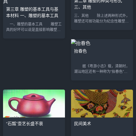
第二章 雕塑的种类与形式
三、其他
第三章 雕塑的基本工具与基
本材料 一、雕塑的墓本工具
三、其他 除上述两种形式外，
雕塑还可按功能分为纪念性雕塑、
一、雕塑的墓本工具 雕塑工
主题性雕塑、装饰性雕塑、功能性
具的好坏可以说是直接影响雕塑的
雕塑、陈列性雕塑五大类。 所
关键问题之一。雕塑家是通过手使
谓纪念性雕塑（见第19页图2—
用工具，与作品进行心灵的对话，
1），是以...
并产生碰撞，从而创作出优秀的作
抬春色
品。有许多雕...
据《粤游小志》载，清朝时，
潮汕地区还有一种称为“抬春色”的
活 动。在立春日的游行队伍中，必
有装饰过的台阁，上坐歌妓，由两
个人抬 着走。嘉应梅州地区还有
高...
“石瓢”壶艺长盛不衰
民间美术