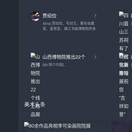
贾绍俭
&bsp;贾绍俭，号封王，著名收藏
家、鉴赏家，瀚江书画博物院终身院
长和专家，终身享受国务院特殊津贴
专家，陕西省名人书画鉴定咨询中心
首席鉴定专家，陕西省民间博物馆协
会副会长，陕西省收藏家协会副秘书
山西博物院推出22个
长，国家鉴定委员会委员...
线上精品展
[db:简介内容]...
美术头条