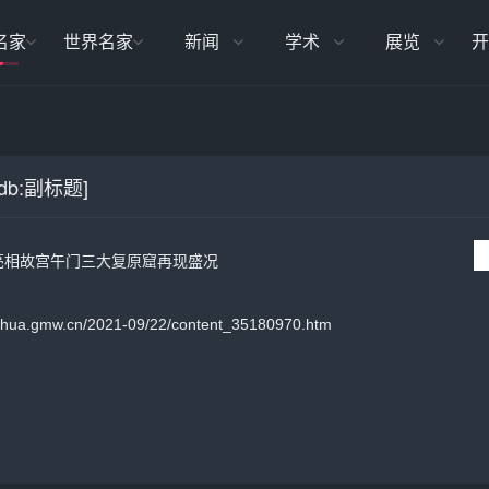
名家
世界名家
新闻
学术
展览
开
b:副标题]
亮相故宫午门三大复原窟再现盛况
ua.gmw.cn/2021-09/22/content_35180970.htm