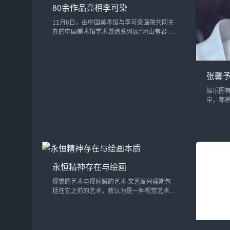
80余作品亮相李可染
11月6日，由中国美术馆与李可染画院共同主
办的中国美术馆学术邀请系列展:“河山有君--
李可染画院院展&dquo;在中国美术馆开展。
此次展览是继“河山有君--李可...
张馨
娱乐圈
中，都
们就知
好字，
法功底。.
永恒精神存在与绘画
视觉的艺术与视网膜的艺术 文艺复兴盛期包
括在它之前的艺术，我认为是一种视觉艺术，
包括埃及壁画、希腊壁画、罗马壁画到中世纪
绘画、文艺复兴之前的绘画等等。那么中国
的...