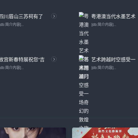
四川眉山三苏祠有了
粤港澳当代水墨艺术
现代化展陈馆
展将亮相澳门
[db:简介内容]...
[db:简介内容]...
故宫新春特展祝您“吉
艺术跨越时空感受一
祥如意”
场奇幻的敦煌之旅
[db:简介内容]...
[db:简介内容]...