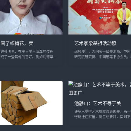
予画了幅梅花，卖
艺术家梁基祖活动照
有许多明星，在平日里不演戏的过程
现居澳门，为国家一级美术师、中国
养成了一些其他的喜好。例如刘德华我
研究院研究员、中国硬笔书协会员，
道，华仔的书法是练过的，能写得一手
报诗书画家、北京东方艺术天地艺术
而娘娘孙俪也是一样，也有着不错的书
国诗书画家网艺术家委员会副主席、澳门
..
池静山：艺术不等于美
许多人觉得艺术就应该表现美，画一
得能挂在家里，寓意也要好，实则不
并不等于美术，美术只是艺术的一个
术的范围更广，我甚至可以这么说: