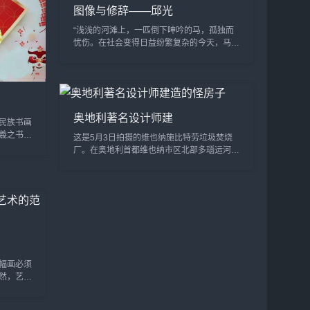
图像与修辞——邱光
“浅浅的河滩上，一匹倒下呻吟的马，孤独而
忧伤。在社会变得日益纷繁复杂的今天，马儿
已经被人们遗忘在历史的长河里。这或许是我
对马儿的一种情结，悲情的，带有考古学家的
心...
奥地利著名设计师建
民族书画
羲之书画
这是5月3日拍摄的维也纳施比特劳垃圾焚烧
顾问、中
厂。在奥地利首都维也纳市区北部多瑙运河岸
书...
边的施比特劳区域，有一座由奥地利著名建筑
设计师百水先生设计的“怪房子”，它有着歪
歪...
幅画必须
然，艺术
子集，艺
任何东西