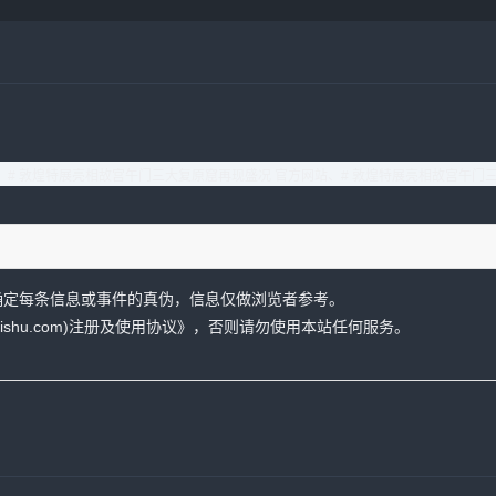
、
# 敦煌特展亮相故宫午门三大复原窟再现盛况 官方网站、
# 敦煌特展亮相故宫午门
确定每条信息或事件的真伪，信息仅做浏览者参考。
ishu.com)注册及使用协议》
，否则请勿使用本站任何服务。