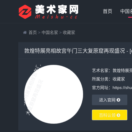
首页
中国
首页
>
中国名家
>
收藏家
敦煌特展亮相故宫午门三大复原窟再现盛况 - [d
艺术名家：敦煌特展
所属分类：
收藏家
官方网址：https://shuh
进入官网
百科认领