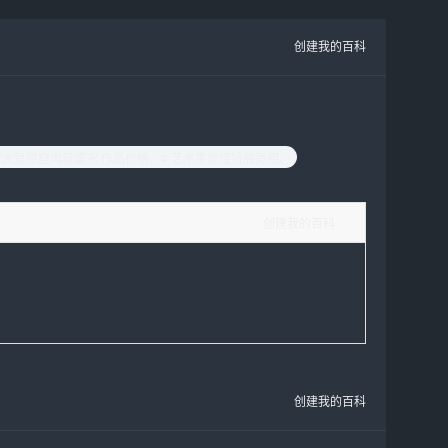
创建我的百科
三大复原窟再现盛况 作品价格、
# 艺术家敦煌特展亮相、
创建我的百科
创建我的百科