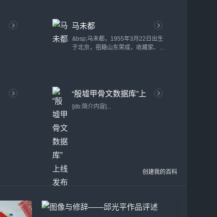
马未都
&bsp;马未都，1955年3月22日出生
于北京，祖籍山东荣成，收藏家、古
董鉴赏家，央视《百家讲坛》主讲
人，主讲系列节目《马未都说收
藏》。现为中国民主建国会会员，观
复博物馆创办人及现任馆长，《中国
“殷墟甲骨文数据库”上
网》专栏作家、专家，同时也是超级
畅销书作家。 &bsp; 中文名...
线发布
[db:简介内容]...
创建我的百科