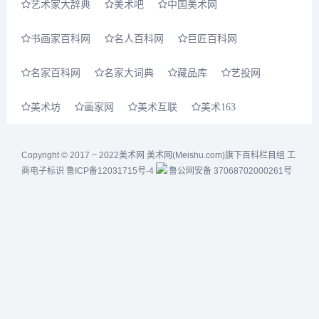
艺术家大辞典
美术吧
中国美术网
书画家百科网
名人百科网
巨匠百科网
名家百科网
名家大词典
藏品库
艺投网
美术坊
画家网
美术互联
美术163
Copyright © 2017 ~ 2022
美术网
美术网(Meishu.com)旗下百科栏目组
工
商电子标识
鲁ICP备12031715号-4
鲁公网安备 37068702000261号