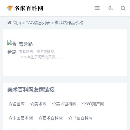
首页
> TAG信息列表 > 曹延路作品价格
曹延路
曹延路男，原名曹延禄，
1930年生于河南内黄县，享
受国务院特殊津贴的专业画
家，中国美协会员。三岁画
马，十岁画关帝庙。...
美术百科网友情链接
名画库
美术网
美术百科网
393知产网
中国艺术网
艺术百科网
书画百科网