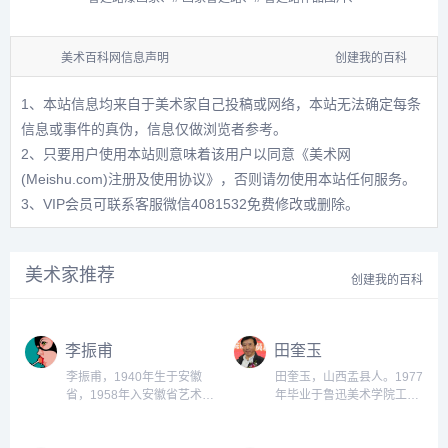
美术百科网信息声明
创建我的百科
1、本站信息均来自于美术家自己投稿或网络，本站无法确定每条
信息或事件的真伪，信息仅做浏览者参考。
2、只要用户使用本站则意味着该用户以同意
《美术网
(Meishu.com)注册及使用协议》
，否则请勿使用本站任何服务。
3、VIP会员可联系客服微信4081532免费修改或删除。
美术家推荐
创建我的百科
李振甫
田奎玉
李振甫，1940年生于安徽
田奎玉，山西盂县人。1977
省，1958年入安徽省艺术专
年毕业于鲁迅美术学院工艺
科学校学习绘画，1959年被
美术设计系，同年留校任
选送北京中央工艺学院壁画
教。1990年任装潢艺术设计