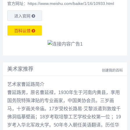
官方网址：https://www.meishu.com/baike/1/16/10933.html
进入官网
百科认领
美术家推荐
创建我的百科
艺术家曹延路简介
曹延路
男，原名曹延禄，1930年生于河南内黄县，享用
国务院特殊津贴的专业画家，中国美协会员。三岁画
马，十岁画关帝庙。17岁受校长
路易
·艾黎派遣到敦煌千
佛洞临摹壁画；18岁考取培黎工艺学校全校第一位 ；19
岁考入华北军政大学。50年冬入朝任英语翻译。历任华