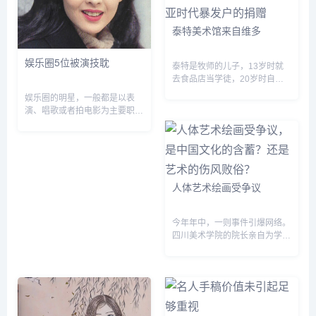
一击－续》（1996年作）、
《红色飞行器》（1996年
泰特美术馆来自维多
作）、《中国家庭模型店...
娱乐圈5位被演技耽
泰特是牧师的儿子，13岁时就
去食品店当学徒，20岁时自己
开店。他善于经营，几番收购合
娱乐圈的明星，一般都是以表
并，很快成为百万富翁。这使他
演、唱歌或者拍电影为主要职
变得野心勃勃，希望能在其他领
业，很少有在绘画方面也有很高
域获得话语权，他通过大量收购
建树的，不过总有一些明星多才
来自...
多艺，不仅会演电视剧、电影，
还画得一手好画。 被演技耽误
的&...
人体艺术绘画受争议
今年年中，一则事件引爆网络。
四川美术学院的院长亲自为学生
示范裸体写生，这本是一件贤师
躬亲的好事情，却被一群“美盲
&dquo;强烈抵制，他们认为裸
体艺术是道德败坏，甚至...