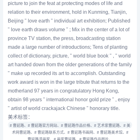
picture to join the feat at protecting modes of life and
relation to their environment, hold in Kunming, Tianjin,
Beijing " love earth " individual art exhibition; Published
" love earth draws volume " ; Mix in the center of a lot of
province TV station, the press, broadcasting station
made a large number of introductions; Tens of planting
collect of dictionary, picture, " world blue book " , " world
art handed down from the older generations of the family
" make up recorded its art to accomplish. Outstanding
work award is won in the large tribute that returns to the
motherland 97 years in congratulatory Hong Kong,
obtain 98 years " international honor gold prize " , enjoy
" artist of world crackajack Chinese " honorary title.
美术标签：
# 曹延路、
# 曹延路官方网站、
# 曹延路作品价格、
# 艺术家曹延路、
# 美
术网曹延路、
# 曹延路联系方式、
# 曹延路书画网、
# 曹延路美术馆、
#
曹延路漆画家、
# 画家曹延路、
# 曹延路作品图片、