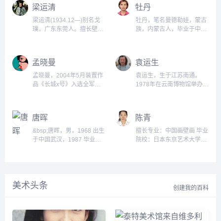
专业学习，1964年分配到甘
系副主任，1993年任学院院
梁运清
牡丹
肃敦煌研究院工作，现为该
长助理，1995年任副院长，
院研究员，美术研究所所
1997年任常务副院长，并担
梁运清(1934.12—)别名戈
牡丹，笔名曼德勒娃，蒙古
长，亚洲文化交流会理事，
任硕士研究生导师、教授，
璞，广东东莞人。擅长壁
族，内蒙古人，毕业于中央
在敦煌莫高窟这座艺术宝库
院学术委员会副主任。...
画、油画。1955年毕业于中
美术学院，硕士学位。2005
里，他三十多年来一直从事
央美术学院绘画系。后赴民
年9月-2016年9月内蒙古包
历代壁画临摹复制工作。...
主德国德累斯顿造型艺术大
钢五中中央美术学院壁画硕
孟晓曼
袁运生
学专攻壁画、油画。中央美
士。...
术学院油画系、壁画系副教
孟晓曼，2004年5月装置作
袁运生，生于江苏南通。
授、教授。...
品《长城x号》入选全军美
1978年在云南博物馆举办个
术精品展，2004年8月壁画
展，同年在中央工艺美术学
作品《蓝色的梦》入选全国
院任教，同时创作北京国际
第十次美术作品展，2007年
机场壁画《泼水节——生命
唐晖
陈青
7月壁画作品《女兵的风
的礼赞》。1980年任教于中
采》入选建军八十周年美术
央美术学院壁画系。...
&bsp;唐晖，男，1968 出生
擅长专业：中国画壁画 毕业
作品展。...
于中国武汉，1987 毕业于
院校：日本东京艺术大学
中国湖北美术学院附中，
1997年至今，在中国文化遗
1991 毕业于中国北京中央
产研究院（原中国文物研究
美术学院壁画系 ，同年留校
所）从事文物保护科技研究
任教，1997年入选日本国际
工作，研究工作涉及壁画、
美术头条
交流基金会与茨城县政府组
建筑彩画、石质文物、出土
创建我的百科
织的国际青年艺术家访问居
文物、文物材料的分析技术
留计划；现任中央美术学院
等多方面的文物保护修复相
壁画系教授 。 《时空一
关课题和实施项目。...
击》（1991年作）、《时空