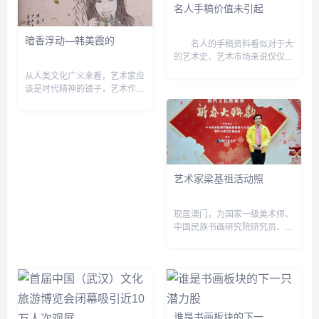
名人手稿价值未引起
暗香浮动—韩美霞的
名人的手稿资料看似对于大
的艺术史、艺术市场来说仅仅只
是一个小“切片”，但一旦经过研
从人类文化广义来看，艺术家应
究和解读，其时代价值就能显
该是时代精神的镜子，艺术作品
现。 本期专家：北京匡时
应忠实的反映着人类的内心世
中拍负责人陶珂 ...
界。绵延千年的中国“仕女画
&dquo;正随着时代、文化的变
迁而变化，当代社会...
艺术家梁基祖活动照
现居澳门，为国家一级美术师、
中国民族书画研究院研究员、中
国硬笔书协会员，羲之书画报诗
书画家、北京东方艺术天地艺术
顾问、中国诗书画家网艺术家委
员会副主席、澳门书...
谁是书画板块的下一