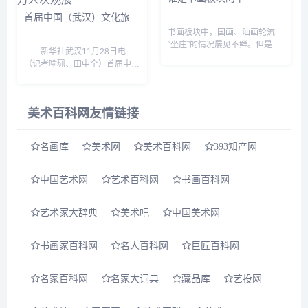
首届中国（武汉）文化旅
书画板块中，国画、油画轮流
“坐庄”的情况屡见不鲜。但是随
新华社武汉11月28日电
着相关作品价格的越来越高，投
（记者喻珮、田中全）首届中国
资者都希望看到一个具有潜力的
（...
画种。在今年5月1日佳士得的
拍卖会上，一幅来自美...
美术百科网友情链接
名画库
美术网
美术百科网
393知产网
中国艺术网
艺术百科网
书画百科网
艺术家大辞典
美术吧
中国美术网
书画家百科网
名人百科网
巨匠百科网
名家百科网
名家大词典
藏品库
艺投网