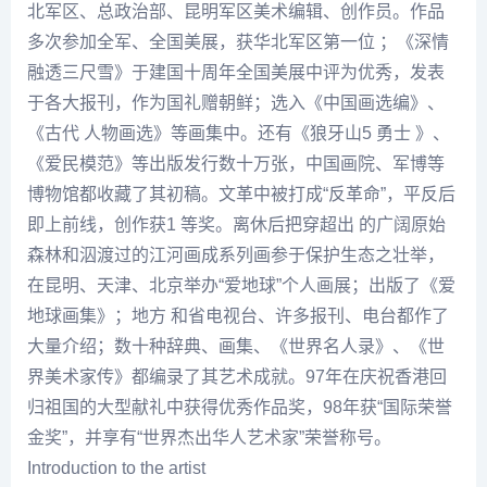
北军区、总政治部、昆明军区美术编辑、创作员。作品
多次参加全军、全国美展，获华北军区第一位 ；《深情
融透三尺雪》于建国十周年全国美展中评为优秀，发表
于各大报刊，作为国礼赠朝鲜；选入《中国画选编》、
《古代 人物画选》等画集中。还有《狼牙山5 勇士 》、
《爱民模范》等出版发行数十万张，中国画院、军博等
博物馆都收藏了其初稿。文革中被打成“反革命”，平反后
即上前线，创作获1 等奖。离休后把穿超出 的广阔原始
森林和泅渡过的江河画成系列画参于保护生态之壮举，
在昆明、天津、北京举办“爱地球”个人画展；出版了《爱
地球画集》；地方 和省电视台、许多报刊、电台都作了
大量介绍；数十种辞典、画集、《世界名人录》、《世
界美术家传》都编录了其艺术成就。97年在庆祝香港回
归祖国的大型献礼中获得优秀作品奖，98年获“国际荣誉
金奖”，并享有“世界杰出华人艺术家”荣誉称号。
Introduction to the artist