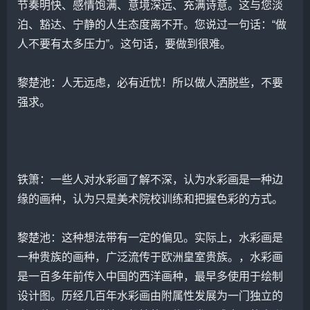
节奏明快、感情饱满、意境深远、充满诗意。这与您淡
泊、豁达、宁静的人生态度离不开。您说过一句话：“做
人不要有太多压力”。这句话，要做到很难。
黎楚池
：人无远虑，必有近忧！所以做人洒脱些，不要
强求。
铁箫：一些人对水彩画了解不深，认为水彩画是一种边
缘的画种，认为只是美术院校训练和把握色彩的方式。
黎楚池
：这种想法带有一定的偏见。实际上，水彩画是
一种贵族的画种，广泛流传于欧洲皇室贵族。，水彩画
是一百多年前传入中国的西洋画种，最早多使用于绘制
设计图。历经几百年水彩画由附属性发展为一门独立的