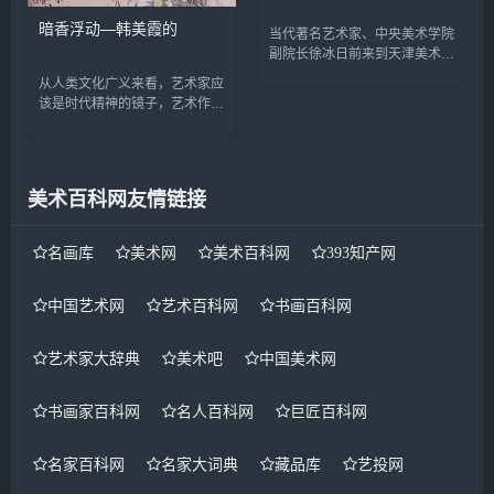
暗香浮动—韩美霞的
当代著名艺术家、中央美术学院
副院长徐冰日前来到天津美术学
院做客“天美讲坛&dquo;，很多
从人类文化广义来看，艺术家应
师生慕名而来。讲座之前，徐冰
该是时代精神的镜子，艺术作品
接受了记者的采访。 采访期
应忠实的反映着人类的内心世
间，徐冰从艺术的角...
界。绵延千年的中国“仕女画
&dquo;正随着时代、文化的变
迁而变化，当代社会...
美术百科网友情链接
名画库
美术网
美术百科网
393知产网
中国艺术网
艺术百科网
书画百科网
艺术家大辞典
美术吧
中国美术网
书画家百科网
名人百科网
巨匠百科网
名家百科网
名家大词典
藏品库
艺投网