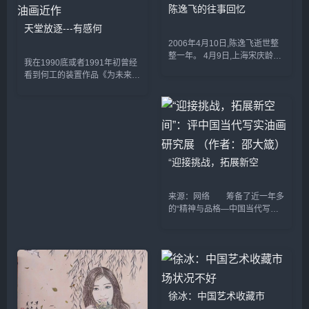
陈逸飞的往事回忆
天堂放逐---有感何
2006年4月10日,陈逸飞逝世整
整一年。 4月9日,上海宋庆龄陵
我在1990底或者1991年初曾经
园,陈逸飞遗孀宋美英在陈逸飞
看到何工的装置作品《为未来考
墓碑和雕像落成仪式上,失声痛
古学设计的陷阱》，印象至深。
哭:“逸飞,如今你未了的心愿都已
因为，在我印象中，这件大概是
了却,无论遇到...
“八九&dquo;后为数不多的、正
面面对那场悲剧的艺...
“迎接挑战，拓展新空
来源：网络 筹备了近一年多
的“精神与品格—中国当代写实
油画研究展&dquo;，有鲜明的
学术观点和策展思想。顾名思
义，参展的作品应该是运用写实
方法而不是其他...
徐冰：中国艺术收藏市