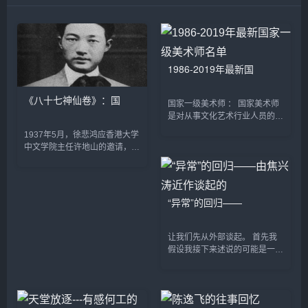
1986-2019年最新国
《八十七神仙卷》：国
国家一级美术师 ： 国家美术师
是对从事文化艺术行业人员的一
种职称认定的称谓，从当今社会
1937年5月，徐悲鸿应香港大学
发展的职称区分来看，可分为两
中文学院主任许地山的邀请，赴
种情形。 一种是由国家认定的
香港开办画展。画展结束后，许
职称，一般由国家文化行政...
地山问徐悲鸿：“想不想淘一些
中国古代字画?&dquo;徐悲鸿来
了兴趣，问道：“想啊...
“异常”的回归——
让我们先从外部谈起。 首先我
假设我接下来述说的可能是一种
常态，至少是我认定的常态。它
涉及到对艺术家身份及构成其作
品的表达结构的判定，不一定准
确，但求尽量真实。讨论...