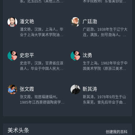
家。北玉四杰（其他三杰为
术学院教师广东省美协会员
潘秉衡、何荣、刘德盈）之
广州市荔湾区油画协会会员
一。北京市人。十三岁随父
江门美协会员2004.12油画
王恩忠学画和家传“花片（玉
《新的希望》入选《同奔小
潘文艳
广廷渤
佩一类作品）&dquo;技
康路》省美术大展并获铜
艺。...
奖。...
潘文艳，汉族，上海人，毕
广廷渤，1938年生于辽宁大
业于上海大学美术学院油画
连，满族，别号渤海人。
系，硕士学位。...
1964年毕业于鲁迅美术学院
油画系，曾任中国美协辽宁
分会创作员。1980年调辽宁
史忠平
沈勇
画院负责创作部工作。1986
年应邀去澳大利亚进行美术
史忠平，汉族，甘肃省庄浪
生于上海。1982年毕业于中
考察。1988年参加鲁迅美院
县人，毕业于中国人民大学
国美术学院（原浙江美术学
举办的法国油画家克劳德
艺术学院美学专业，博士学
院）油画系。中国美术家协
&middot;伊维尔古典油画技
位。...
会会员。上海美术家协会会
法研究班。1993年旅居美国
员。1986年作品入选第一届
张文霞
靳其涛
十年。...
上海连环画作品展。1988年
参加第二届上海市青年美术
张文霞，现居福建福州。
靳其涛，1978年9月生于山
作品展，并获得大奖。...
1985年江西景德镇陶瓷学院
东莱芜。曾先后毕业于曲阜
毕业。全国城市雕塑委员会
师范大学、山东艺术学院，
持证雕塑家，中国雕塑学会
现为奎文油画学会理事，中
会员，中国工艺美术学会雕
国美术家协会会员，中国70
塑专业委员会会员。...
油画公社社员。...
美术头条
创建我的百科