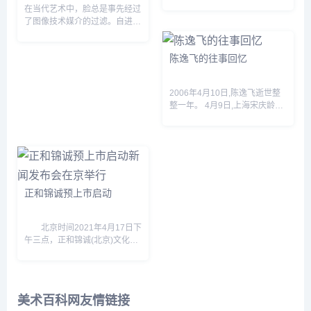
维也纳市区北部多瑙运河岸边的
在当代艺术中，脸总是事先经过
施比特劳区域，有一座由奥地利
了图像技术媒介的过滤。自进入
著名建筑设计师百水先生设计的
脸的机械生产时代以来，脸就变
“怪房子”，它有着歪歪...
成了一种可操控图像，画家亦随
陈逸飞的往事回忆
之告别了以精准再现为目的绘画
职责，而这正是进入现代之...
2006年4月10日,陈逸飞逝世整
整一年。 4月9日,上海宋庆龄陵
园,陈逸飞遗孀宋美英在陈逸飞
墓碑和雕像落成仪式上,失声痛
哭:“逸飞,如今你未了的心愿都已
了却,无论遇到...
正和锦诚预上市启动
北京时间2021年4月17日下
午三点，正和锦诚(北京)文化科
技股份公司预上市启动发布大会
在大成路九号酒店二层举行。活
动受到了社会各界的高度重视：
中共中央党史研究室原副...
美术百科网友情链接