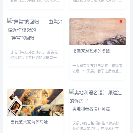
看到何工的装置作品《为未来考
副院长徐冰日前来到天津美术学
古学设计的陷阱》，印象至深。
院做客“天美讲坛&dquo;，很多
因为，在我印象中，这件大概是
师生慕名而来。讲座之前，徐冰
“八九&dquo;后为数不多的、正
接受了记者的采访。 采访期
面面对那场悲剧的艺...
间，徐冰从艺术的角...
“异常”的回归——
书画家对艺术的虔诚
让我们先从外部谈起。 首先我
假设我接下来述说的可能是一种
常态，至少是我认定的常态。它
一大早有朋友打电话来，邀笔者
涉及到对艺术家身份及构成其作
去看一个画展。看了之后有点失
品的表达结构的判定，不一定准
望。原来是一个中年画家的展销
确，但求尽量真实。讨论...
会。展厅里的画很大，以泼墨居
多，线条功力不扎实，画不耐
看。不过标价很高，动辄十
万。...
奥地利著名设计师建
当代艺术家为何与脸
这是5月3日拍摄的维也纳施比
特劳垃圾焚烧厂。在奥地利首都