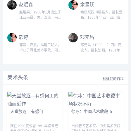
生学历。擅长中国画。...
剧学院油画专业。上海美术
赵焜森
余显跃
馆学术部主任。作品《倩衣
少女》系列、《回声》、
赵焜森，1950年1月出生于
余显跃四川郫县人。擅长漫
《青苹果》获第八届全国美
江西南昌，男，汉族，书籍
画。1965年毕业于四川省郫
展优秀奖；《倒立的小女
设计家，南方日报出版社副
县中学；1985年在《陕西工
孩》入选首届油画学会画
总编辑，中国美术家协会会
人报》举办的美术函授班学
展；《蒙马特高地远眺》入
员，中国装帧艺委会委员，
习两期。现任四川广汉市益
郭婷
邓元昌
选全国油画风景展。连环画
南方画院常务理事，广东省
辉珠宝店经理。...
有《牛虻》、《高龙巴》、
装帧艺委会副主任，《广东
郭婷，汉族，福建三明人，
邓元昌（1939.—）四川双
《复活》等。...
美术家通讯》、《广东摄
毕业于湖北美术学院，硕士
流人。擅长油画。1961年毕
影》设计总监，广州书窗文
学位。...
业于北京艺术学院美术系油
化艺术工作室艺术总监。...
画专业。历任中央民族大学
美术系油画教研室主任，硕
士研究生工作室副主任、导
美术头条
师。...
创建我的百科
天堂放逐---有感何
徐冰：中国艺术收藏市
我在1990底或者1991年初曾经
当代著名艺术家、中央美术学院