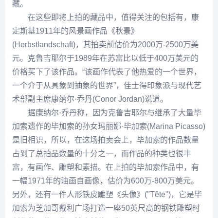
藏。
在这些即将上拍的藏品中，值得关注的包括有，
康
定斯基
1911年的风景画作品《秋景》
(Herbstlandschaft)，其拍卖前估价为2000万-2500万美
元。克鲁吉耶尔于1989年在苏富比以低于400万美元的
价格买下了该作品。“该画作代表了他热爱的一个世界，
一个介于从具象到抽象的世界”，佳士得印象派与现代艺
术部副主席康纳尔·
乔丹
(Conor Jordan)说道。
据康纳尔·
乔丹
称，因为克鲁吉耶尔与继承了大量
毕
加索
遗作的
毕加索
的孙女玛丽娜·
毕加索
(Marina Picasso)
是旧相识，所以，在这场拍卖会上，毕加索的作品数量
占到了总拍品数量的十分之一，而作品的种类也很丰
富，有画作、雕塑和素描。在上拍的毕加索作品中，有
一幅1971年的油画自画像，估价为600万-800万美元。
另外，还有一件人形铁皮雕塑《头像》("Tête")，它是毕
加索为芝加哥戴利广场打造一座50英尺高的钢铁雕塑时