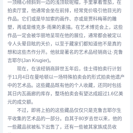
一顶精心倾斜到一边的浅顶软呢帽，手里拿着雪茄，在
拍卖厅里，他通常会坐在前排，经常竞价吸引他目光的
作品。它们或是
毕加索
的画作、亦或是贾科梅蒂的雕
塑，再或是
维克多
·雨果的素描。在艺术博览会上，这些
作品一定会被华丽地呈现在他的展位，通常都会被定以
令人头晕目眩的天价，以至于藏家们都知道他不是真的
想和这些杰作分开。他就是著名的艺术品经销商让·克鲁
吉耶尔(Jan Krugier)。
现在，在该经销商辞世五年后，佳士得拍卖行计划
于11月4日在曼哈顿以一场特殊拍卖会的形式拍卖他遗产
中的艺术品。这些藏品既有他的个人收藏，还同时包括
其日内瓦画廊的库存，整场拍卖会有望达成超过1.6亿美
元的成交额。
不过，即将上拍的这些藏品仅仅只是克鲁吉耶尔生
平收集的艺术品的一部分。自其于80岁去世以来，他的
一些藏品就被私下出售了，还有一些被其家族成员收