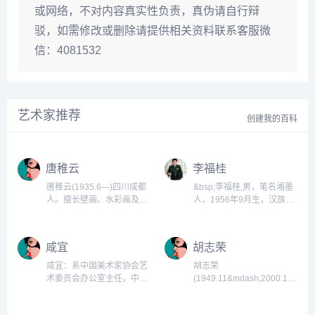
或网络，不对内容真实性负责，真伪请自行辩
驳，如需修改或删除请提供相关资料联系客服微
信：4081532
艺术家推荐
创建我的百科
唐稚云
李福桂
唐稚云(1935.6—)四川成都
&bsp;李福桂,男，笔名湘墨
人。擅长壁画、水彩画及油
人，1956年9月生，汉族，
画。1955年西南人民艺术学
大学本科，湖南省常宁市
院美术系毕业。分配至江西
人，军衔大校，早在读初中
南昌从事美术创作及辅导工
时，就酷爱书法艺术，在学
咸宜
胡志荣
作。1986年起执教于云南工
校里经常办黑板报、刻印材
业大学建筑学院，为副教
料。高中毕业后在公社当秘
咸宜：系中国美术家协会艺
胡志荣
授。&bsp;...
书，大量的文稿抄写，使李
术委员会办公室主任，中国
(1949.11&mdash;2000.12)
福桂得到了锻炼的机会。...
漫画创作基地（嘉兴）办公
广东顺德人。擅长油画、连
室副主任，著名画家，研究
环画。1978年毕业于上海戏