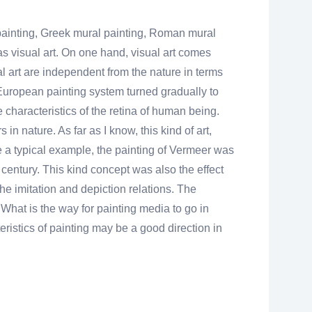
 painting, Greek mural painting, Roman mural
s visual art. On one hand, visual art comes
al art are independent from the nature in terms
re European painting system turned gradually to
he characteristics of the retina of human being.
 in nature. As far as I know, this kind of art,
e a typical example, the painting of Vermeer was
 century. This kind concept was also the effect
he imitation and depiction relations. The
What is the way for painting media to go in
ristics of painting may be a good direction in