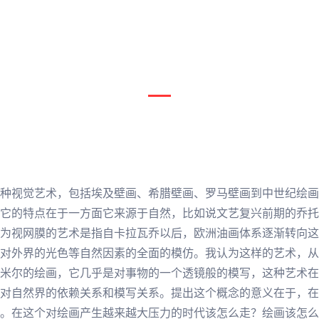
种视觉艺术，包括埃及壁画、希腊壁画、罗马壁画到中世纪绘画
它的特点在于一方面它
来源
于自然，比如说
文艺
复兴前期的
乔托
为视网膜的艺术是指自
卡拉瓦乔
以后，欧洲油画体系逐渐转向这
对外界的光色等自然因素的全面的模仿。我认为这样的艺术，从
米尔
的绘画，它几乎是对事物的一个透镜般的模写，这种艺术在
对自然界的依赖关系和模写关系。提出这个概念的意义在于，在
。在这个对绘画产生越来越大压力的时代该怎么走？绘画该怎么