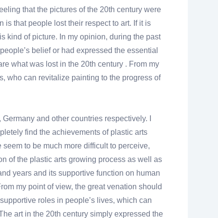
eeling that the pictures of the 20th century were
hat people lost their respect to art. If it is
s kind of picture. In my opinion, during the past
o people’s belief or had expressed the essential
re what was lost in the 20th century . From my
ts, who can revitalize painting to the progress of
ce, Germany and other countries respectively. I
completely find the achievements of plastic arts
e seem to be much more difficult to perceive,
ion of the plastic arts growing process as well as
ousand years and its supportive function on human
From my point of view, the great venation should
supportive roles in people’s lives, which can
 The art in the 20th century simply expressed the