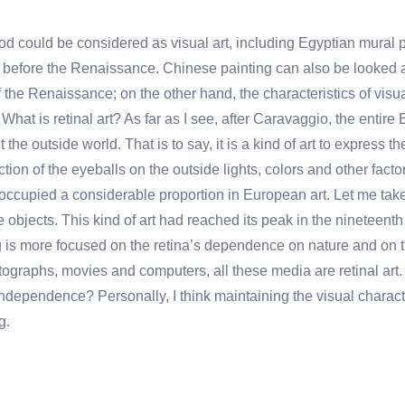
od could be considered as visual art, including Egyptian mural
g before the Renaissance. Chinese painting can also be looked a
f the Renaissance; on the other hand, the characteristics of visu
. What is retinal art? As far as I see, after Caravaggio, the enti
 the outside world. That is to say, it is a kind of art to express t
tion of the eyeballs on the outside lights, colors and other factors
occupied a considerable proportion in European art. Let me tak
 objects. This kind of art had reached its peak in the nineteenth
ing is more focused on the retina’s dependence on nature and on t
ographs, movies and computers, all these media are retinal art. 
ndependence? Personally, I think maintaining the visual characte
g.