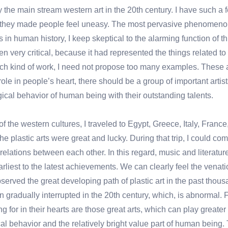
 the main stream western art in the 20th century. I have such a f
d they made people feel uneasy. The most pervasive phenomenon is t
in human history, I keep skeptical to the alarming function of thi
en very critical, because it had represented the things related t
uch kind of work, I need not propose too many examples. These a
 role in people’s heart, there should be a group of important artis
ical behavior of human being with their outstanding talents.
 of the western cultures, I traveled to Egypt, Greece, Italy, Fran
hat the plastic arts were great and lucky. During that trip, I could 
elations between each other. In this regard, music and literatur
earliest to the latest achievements. We can clearly feel the venat
 observed the great developing path of plastic art in the past th
n gradually interrupted in the 20th century, which, is abnormal. 
or in their hearts are those great arts, which can play greater 
al behavior and the relatively bright value part of human being.