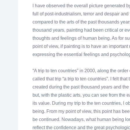
I have observed the overall picture generated by
full of post-industrialism, terror and despair an
compared to the arts of the past thousands years 
thousand years, painting had been critical or ev
thoughts and feelings of human being. As for s
point of view, if painting is to have an important
expressing the essential feelings and psycholog
“A trip to ten countries” in 2000, along the order
called that trip “a trip to ten countries”. I felt t
created during the past thousand years and the r
but, with the plastic arts, you can see from the 
its value. During my trip to the ten countries, I
being. From my point of view, this point has bee
be continued. Nowadays, what human being long f
reflect the confidence and the great psychologic