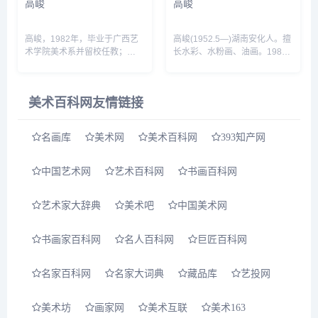
高峻
高峻
高峻，1982年，毕业于广西艺
高峻(1952.5—)湖南安化人。擅
术学院美术系并留校任教；
长水彩、水粉画、油画。1981
1985年，任设计教研室主任；
年毕业于广西艺术学院美术系装
1985年，受命创办广西艺术学
潢专业。广西艺术学院美术系副
院北海成人教育分院，任负责
教授。作品有水粉画《起飞》、
美术百科网友情链接
人，全面主管教学管理并获得成
油画《新港》、水彩画《寻找地
功。学生毕业作品多幅入选中国
平线》等。...
美展及获得多项设计奖项；
名画库
美术网
美术百科网
393知产网
1985年，赴美学者访问；1986
年，被广西艺术学院破格评为副
教授；1989年，创办梅高，现
中国艺术网
艺术百科网
书画百科网
任梅高（中国）公司董事长。在
19年的创业及发展历...
艺术家大辞典
美术吧
中国美术网
书画家百科网
名人百科网
巨匠百科网
名家百科网
名家大词典
藏品库
艺投网
美术坊
画家网
美术互联
美术163