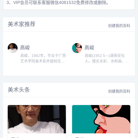
3、VIP会员可联系客服微信4081532免费修改或删除。
美术家推荐
创建我的百科
高峻
高峻
高峻，1982年，毕业于广西
高峻(1952.5—)湖南安化
艺术学院美术系并留校任
人。擅长水彩、水粉画、油
教；1985年，任设计教研室
画。1981年毕业于广西艺术
主任；1985年，受命创办广
学院美术系装潢专业。广西
西艺术学院北海成人教育分
艺术学院美术系副教授。作
院，任负责人，全面主管教
品有水粉画《起飞》、油画
美术头条
学管理并获得成功。学生毕
《新港》、水彩画《寻找地
创建我的百科
业作品多幅入选中国美展及
平线》等。...
获得多项设计奖项；1985
年，赴美学者访问；1986
年，被广西艺术学院破格评
为副教授；1989年，创办梅
高，现任梅高（中国）公司
董事长。在19年的创业及发
展历...