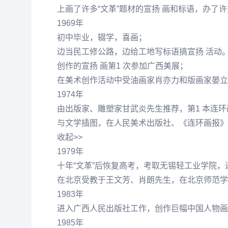
上画了许多“文革”题材的宣扬 画和标语，办了
1969年
初中毕业，辍学，喜画；
边当民工修公路，边给工地写标语搞宣扬 活动。
创作的宣扬 画第1 次参加广西美展；
在美术创作活动中受油画家肖亦力和版画家晏立
1974年
由出版家、雕塑家
甘武炎
先生推荐，第1 本连
与文学插图，在人民美术出版社、《连环画报》
收起>>
1979年
十年“文革”后恢复高考，考取无锡轻工业学院
在北京受教于
王文
芳、肖朗先生，在北京师范学
1983年
进入广西人民出版社工作，创作巨幅中国人物画
1985年