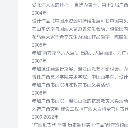
受北海人民的拜托 ，当选为第十、第十1 届
2004年
设计作品《中国水资源可持续发展》获中国第5
在山东济南与国画大家
范曾
先生会晤，谈论国内
花鸟画大家
于希宁
先生为国画作品题字，
陈履生
2005年
参加“南方花鸟六人展”。出版六人展画册。为
2007年
参加漓江画派晋京展、漓江画派艺术研讨会。为
曾任广西艺术学院美术学院、中国画学院、设计
参加广西书画院抗冻救灾书画义卖活动；
2008年
参加广西书画院、漓江画派的抗震救灾义卖活动
入选广西文明 建设工程《广西大百科全书》古代
2009-2012年
“广西近古代 严重 历史题材美术作品”创作签