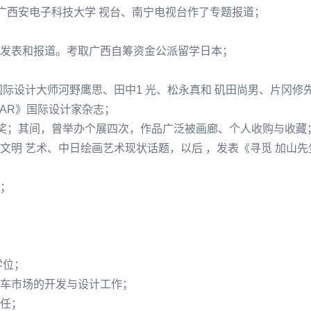
、广西安电子科技大学 视台、南宁电视台作了专题报道；
发表和报道。考取广西自筹资金公派留学日本；
际设计大师河野鹰思、田中1 光、松永真和 矶田尚男、片冈修
EAR》国际设计家杂志；
银奖；其间，曾举办个展四次，作品广泛被画廊、个人收购与收藏
明 艺术、中日绘画艺术现状话题，以后 ，发表《寻觅 加山先生
；
；
学位；
车市场的开发与设计工作；
任；