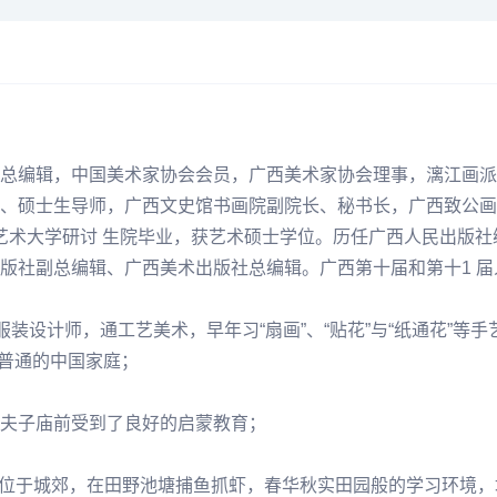
总编辑，中国美术家协会会员，广西美术家协会理事，漓江画派
、硕士生导师，广西文史馆书画院副院长、秘书长，广西致公画
爱知艺术大学研讨 生院毕业，获艺术硕士学位。历任广西人民出
版社副总编辑、广西美术出版社总编辑。广西第十届和第十1 
服装设计师，通工艺美术，早年习“扇画”、“贴花”与“纸通花”
个普通的中国家庭；
夫子庙前受到了良好的启蒙教育；
校位于城郊，在
田野
池塘捕鱼抓虾，春华秋实田园般的学习环境，