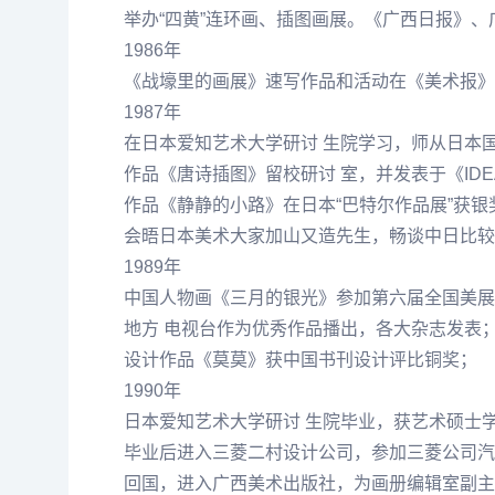
举办“四黄”连环画、插图画展。《广西日报》
1986年
《战壕里的画展》速写作品和活动在《美术报》
1987年
在日本爱知艺术大学研讨 生院学习，师从日本国
作品《唐诗插图》留校研讨 室，并发表于《ID
作品《静静的小路》在日本“巴特尔作品展”获
会晤日本美术大家加山又造先生，畅谈中日比较文
1989年
中国人物画《三月的银光》参加第六届全国美展
地方 电视台作为优秀作品播出，各大杂志发表
设计作品《莫莫》获中国书刊设计评比铜奖；
1990年
日本爱知艺术大学研讨 生院毕业，获艺术硕士
毕业后进入三菱二村设计公司，参加三菱公司汽
回国，进入广西美术出版社，为画册编辑室副主