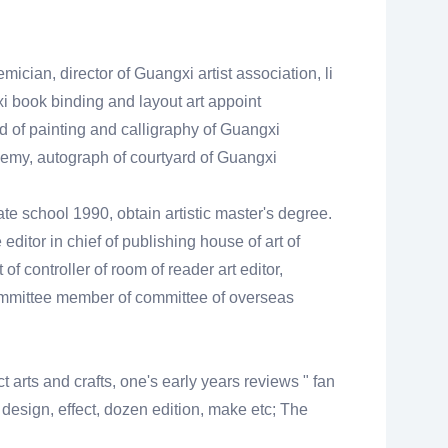
mician, director of Guangxi artist association, li
i book binding and layout art appoint
rd of painting and calligraphy of Guangxi
ademy, autograph of courtyard of Guangxi
ate school 1990, obtain artistic master's degree.
ditor in chief of publishing house of art of
of controller of room of reader art editor,
committee member of committee of overseas
t arts and crafts, one's early years reviews " fan
f design, effect, dozen edition, make etc; The