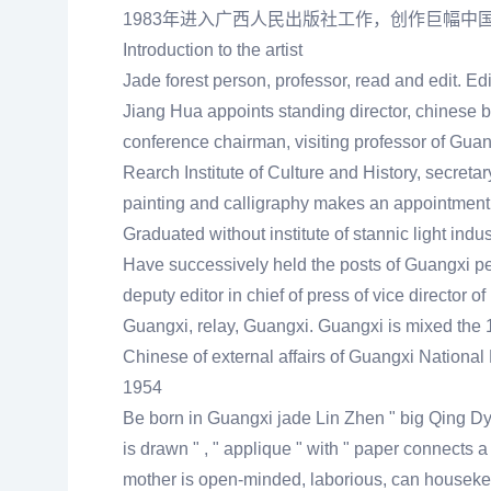
1983年进入广西人民出版社工作，创作巨幅
Introduction to the artist
Jade forest person, professor, read and edit. Edi
Jiang Hua appoints standing director, chinese b
conference chairman, visiting professor of Guang
Rearch Institute of Culture and History, secreta
painting and calligraphy makes an appointment 
Graduated without institute of stannic light indu
Have successively held the posts of Guangxi peop
deputy editor in chief of press of vice director of
Guangxi, relay, Guangxi. Guangxi is mixed the
Chinese of external affairs of Guangxi Nationa
1954
Be born in Guangxi jade Lin Zhen " big Qing Dynas
is drawn " , " applique " with " paper connects a 
mother is open-minded, laborious, can housek