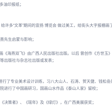
许多油印报纸；
给许多“文革”期间的宣扬 博览会 做过美工，给街头大字报棚画
熹先生启蒙与影响；
环画《海燕双飞》由广西人民出版社出版。以后 曾创作《方世玉》
等出版社与杂志社出版或发表；
，进行了专业美术设计训练，习
八大山人
、
石涛
、
贺天健
、
钱松喦
院进行了中国画研习，国画山水作品《泰山人家》留校；
《决策者》、《瑶年》及《绿灯》，在广西美展获奖；