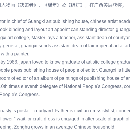
中国人物画《决策者》、《瑶年》及《绿灯》，在广西美展获奖；
tor in chief of Guangxi art publishing house, chinese artist acade
ook binding and layout art appoint can standing director, guangx
xi art college, Master lays a teacher, assistant dean of courtya
ry-general, guangxi sends assistant dean of fair imperial art ac
with a painter.
stry 1983, japan loved to know graduate of artistic college gradu
le press publishing house of people of editor, Guangxi is little e
 room of editor of an album of paintings of publishing house of art 
 10th times eleventh delegate of National People's Congress, 
l People's Congress.
ty is postal " courtyard. Father is civilian dress stylist, connec
flower " wait for craft, dress is engaged in after scale of graph o
eeping. Zonghu grows in an average Chinese household;