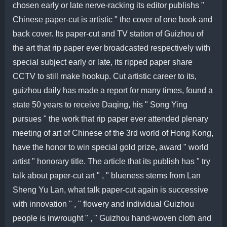
chosen early or late nerve-racking its editor publishs "
Chinese paper-cut is artistic " the cover of one book and
back cover. Its paper-cut and TV station of Guizhou of
the art that rip paper ever broadcasted respectively with
special subject early or late, its ripped paper share
CCTV to still make hookup. Cut artistic career to its,
guizhou daily has made a report for many times, found a
state 50 years to receive Daqing, his " Song Ying
pursues " the work that rip paper ever attended plenary
meeting of art of Chinese of the 3rd world of Hong Kong,
have the honor to win special gold prize, award " world
artist " honorary title. The article that its publish has " try
talk about paper-cut art " , " blueness stems from Lan
Sheng Yu Lan, what talk paper-cut again is successive
with innovation " , " flowery and individual Guizhou
people is inwrought " , " Guizhou hand-woven cloth and