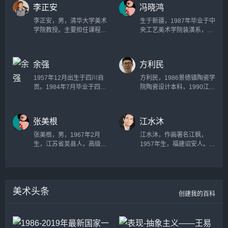
读于中央美术学院，2011-
部。山东美术出版社美术编
李正安
冯晓鸿
2014年入中国美术学院随张
辑。中国美术家协会会
伟平老师读研究生课程，现
员。...
李正安，男，清华大学美术
生于新疆，1987年毕业于中
居北京师从卢禹舜，李岗老
学院教授。主要担任课程
央工艺美术学院装潢系，获
师，为美术学硕士在读。...
有：陶瓷造型基础、陶瓷现
学士学位。2010年毕业于清
代设计史、陶瓷设计、毕业
华大学美术学院绘画系，获
设计、毕业论文。同时还担
硕士学位。...
余强
方利民
任硕士生与博士生导师。...
1957年12月出生于四川自
方利民，1986景德镇陶瓷学
贡。1984年7月毕业于四川
院陶瓷设计本科，1990江西
美术学院工艺美术系染织美
省文艺学校上饶分校美术专
术设计专业，并留校任教。
业教研室工作，1994广东省
现任四川美术学院设计艺术
中山市小揽镇城建设发展总
张美根
江水沐
学院教授、硕士生导师。设
公司艺术设计工作室室工
计艺术历史及理论、中外服
作，1997广东省中山市天弓
张美根，男，1967年2月
江水沐，作画署名江枫，
饰史研究、中国美术家协会
广告设计中心艺术设计工
生，江苏省吴县人，高级工
1957年生，福建诏安人。毕
工艺美术艺委会委员、中国
作，2006景德镇陶瓷大学科
艺美术师，现为江苏省美术
业于福建工艺美术学校，结
工艺美术学会理论委员会常
技艺术学院视觉艺术设计教
家协会会员，江苏省国画院
业于中国艺术研究院研究生
务委员、中国工艺美术学会
研室工作。...
特聘画师，苏州市文联画院
部。作品多次入选中国美协
民间美术专业委员会副主任
高级画师，吴中区政协委
和省美协主办的大型画展并
委员、重庆市非物...
美术头条
员，吴中区美术家协会秘书
获奖。在上海、新加坡、台
创建我的百科
长，吴中区民进文艺二支部
湾等地举办五次个展、联
支部主任。擅长国画，主攻
展。出版有《江水沐画
山水花鸟画。...
集》、《江水沐工笔花鸟画
小辑》、《江水沐工笔花鸟