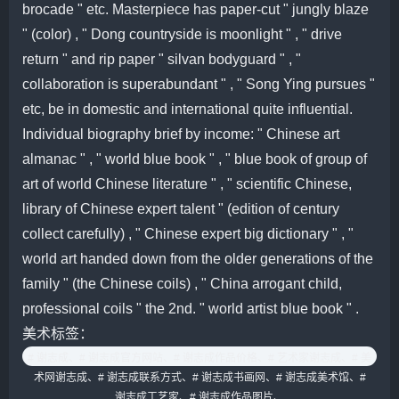
brocade " etc. Masterpiece has paper-cut " jungly blaze
" (color) , " Dong countryside is moonlight " , " drive
return " and rip paper " silvan bodyguard " , "
collaboration is superabundant " , " Song Ying pursues "
etc, be in domestic and international quite influential.
Individual biography brief by income: " Chinese art
almanac " , " world blue book " , " blue book of group of
art of world Chinese literature " , " scientific Chinese,
library of Chinese expert talent " (edition of century
collect carefully) , " Chinese expert big dictionary " , "
world art handed down from the older generations of the
family " (the Chinese coils) , " China arrogant child,
professional coils " the 2nd. " world artist blue book " .
美术标签：
# 谢志成、
# 谢志成官方网站、
# 谢志成作品价格、
# 艺术家谢志成、
# 美
术网谢志成、
# 谢志成联系方式、
# 谢志成书画网、
# 谢志成美术馆、
#
谢志成工艺家、
# 谢志成作品图片、