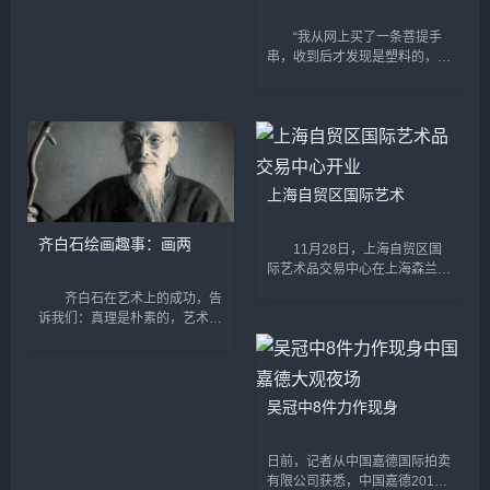
“我从网上买了一条菩提手
串，收到后才发现是塑料的，卖
家还振振有辞地说一分钱一分
货。” “我买了一串号称正品的
印度小叶紫檀手串，可懂行的朋
友说这是染色的劣质品...
上海自贸区国际艺术
齐白石绘画趣事：画两
11月28日，上海自贸区国
际艺术品交易中心在上海森兰国
际大厦举办开业仪式暨开幕大
齐白石在艺术上的成功，告
展，拉开上海自贸区艺术品交易
诉我们：真理是朴素的，艺术的
服务功能的序幕。上海自贸区国
真谛是平凡而简朴的，后现代主
际艺术品交易中心（SFIAE）
义者们把问题复杂化，不是别有
由...
用心就是另有难言之隐。齐白石
是我国近代著名画家，他最擅
吴冠中8件力作现身
长...
日前，记者从中国嘉德国际拍卖
有限公司获悉，中国嘉德2014