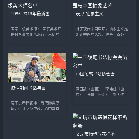
画集》。...
1986-2019年最新国
表现-抽象主义——
国家一级美术师 ： 国家美术师
对于现代中国画坛，抽象主义是
是对从事文化艺术行业人员的一
姗姗来迟的话题，也是一直处在
种职称认定的称谓，从当今社会
尴尬地位的话题。虽然有部分艺
发展的职称区分来看，可分为两
术家从事抽象艺术实践，也有一
种情形。 一种是由国家认定的
些理论和批评涉及抽象艺术原理
职称，一般由国家文化行政...
及其表现特征，但中国抽象...
中国硬笔书法协会会
疫情期间的话与画--
温日凯（山西） 李伟峰（山
东） 张曼（济南） 刘太进
（山东） 桑颖（山东） 罗寒
庚子之春皆顿挫，新冠肺炎瘟
松（济宁） 于洪庆（郓城）
疫，传播之意浓烈，心中常有一
周燕（山东） 宁友福（山
片惊恐之意。见各方医护逆行者
东） 曹振英（江苏） 李建军
豪气存高远，勇赴荆楚。运二零
（陕西） 刘子东（甘肃） 刘
之飞也迎风，军医大之游也逆
宏亮（黑龙江） 张琳...
水，中央常委运筹帷幄，此国运
文玩市场造假花样不
大事当...