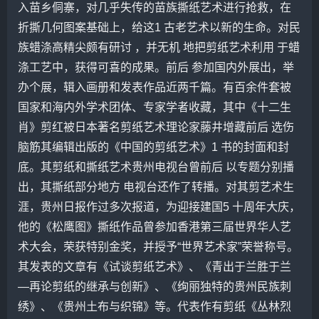
入苗乡侗寨，对几乎失传的苗族撕纸艺术进行抢救，在
折撕几何图案基础上，给这1 古老艺术以新的生命。对民
族蜡涤高精尖颇有研讨 ，并无机 地把剪纸艺术利用 于蜡
涤工艺中，获得可喜的成果。前后 参加国内外展出，举
办个展，辑入画册和发表作品近两千篇。有百余件套被
国家和海内外学术团体、专家学者收藏，其中《十二生
肖》剪红被日本著名剪纸艺术理论家藤井增藏前后 选伤
脑筋其编辑出版的《中国的剪纸艺术》1 书的封面和封
底。其剪纸和撕纸艺术贵州电视台曾前后 以专题分别播
出，其撕纸部分地方 电视台还作了转播。对其剪艺术生
涯，贵州日报作过多次报道，为迎接建国5 十周年大庆，
他的《松鹰图》撕纸作品曾参加香港第三届世界华人艺
术大会，荣获特别金奖，并授予“世界艺术家”荣誉称号。
其发表的文章有《试谈剪纸艺术》、《青出于兰胜于兰
—再论剪纸的继承与创新》、《绚丽独特的贵州民族刺
绣》、《贵州土布与织锦》等。代表作有剪纸《丛林烈