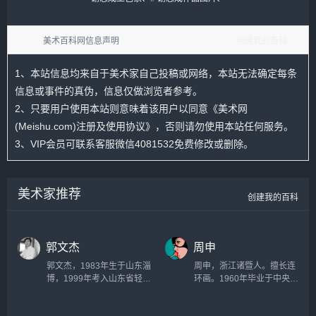
美术百科网信息声明
创建我的百科
1、本站信息均来自于美术家自己投稿或网络，本站无法确定每条
信息或事件的真伪，信息仅做浏览者参考。
2、只要用户使用本站则意味着该用户以同意
《美术网
(Meishu.com)注册及使用协议》
，否则请勿使用本站任何服务。
3、VIP会员可联系客服微信4081532免费修改或删除。
美术家推荐
创建我的百科
郭文杰
周申
郭文杰，1983年生于山东淄
周申，浙江诸暨人。擅长连
博，1999年考入山东省轻工
环画。1960年毕业于中央美
美术学校，2004年考入中国
术学院附中。历任山东菏泽
美术学院，2007--2009年借
地区展览馆艺术馆美术干