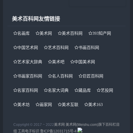
春季拍卖会即将于5月中旬闪亮
登场。本次春拍的重头戏“大观
——中国书画珍品之夜&dquo;
美术百科网友情链接
近现代书画...
名画库
美术网
美术百科网
393知产网
中国艺术网
艺术百科网
书画百科网
艺术家大辞典
美术吧
中国美术网
书画家百科网
名人百科网
巨匠百科网
名家百科网
名家大词典
藏品库
艺投网
美术坊
画家网
美术互联
美术163
Copyright © 2017 ~ 2022
美术网
美术网(Meishu.com)旗下百科栏目
组
工商电子标识
鲁ICP备12031715号-4