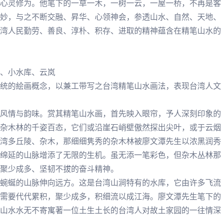
心灵修为。他笔下的一草一木，一树一云，一屋一桥，不再是客
妙，与之不断交融、昇华、心领神会，参透山水、自然、天地、
湾人民勤劳、善良、淳朴、积存、进取的精神蕴含在精笔山水的
、小水库、云岚
统的絵画概念，以兼工带写之台湾精笔山水画法，表现台湾人文
风情与韵味。赏其精笔山水画，首先映入眼帘，予人深刻印象的
杂木林的千姿百态，它们或沿崖石峭壁傲然探出尖叶，或于云烟
湾多丘陵、杂木，那细细隽秀的杂木林被廖文潭先生以浓黑润秀
绵延的山脉增添了无限的生机。虽无添一笔彩色，但杂木丛林那
聚少成多、坚韧不拔的奋斗精神。
蜿蜒的山脉伸向远方。这是台湾山涧特有的水库，它由许多飞流
需要代代累积，聚少成多，积细流以成
江海
。廖文潭先生笔下的
山水水无不寄寓著一位土生土长的台湾人对故土家园的一往情深