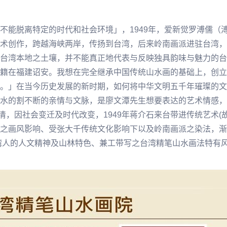
不能脱离特定的时代和社会环境」，1949年，爱新觉罗溥儒（
术创作，跨越海峡两岸，传扬到台湾，后来岭南画派进驻台湾，
台湾本地之土壤，并不能真正地代表与反映独具韵味与魅力的台
籍在福建诏安。我想在完全继承中国传统山水画的基础上，创立
。」在当今历史发展的新时期，如何将中华文明五千年璀璨的文
水
的割不断的亲情与文脉，是
廖文潭
先生想要表达的艺术情感，
、清，因社会变迁及时代改变，1949年蒋介石来台带进传统艺术(
之画风影响、受
张大千
传统文化影响下以及岭南画派之染法，渐
湾人的人文精神及山林特色、兼工带写之台湾精笔山水画法特有