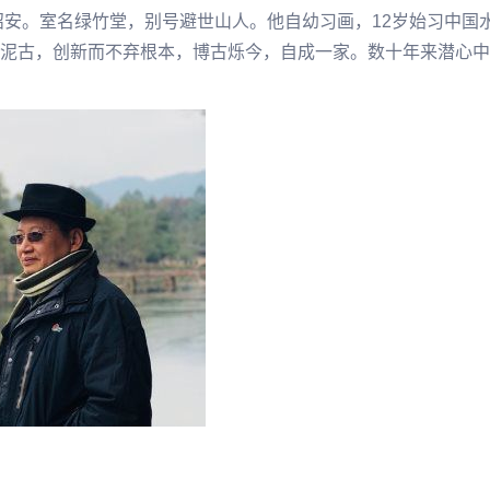
诏安。室名绿竹堂，别号避世山人。他自幼习画，12岁始习中国水
泥古，创新而不弃根本，博古烁今，自成一家。数十年来潜心中