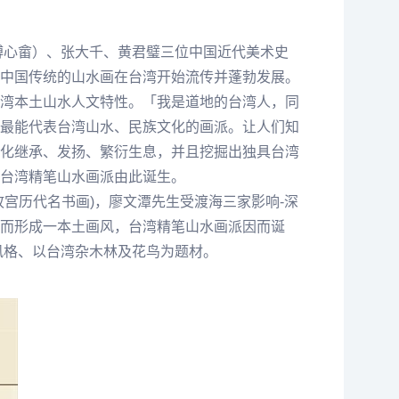
溥心畲
）、
张大千
、
黄君璧
三位中国近代美术史
中国传统的山水画在台湾开始流传并蓬勃发展。
湾本土山水人文特性。「我是道地的台湾人，同
最能代表台湾山水、民族文化的画派。让人们知
化继承、发扬、繁衍生息，并且挖掘出独具台湾
台湾精笔山水画派由此诞生。
故宫历代名书画)，廖文潭先生受渡海三家影响-深
而形成一本土画风，台湾精笔山水画派因而诞
风格、以台湾杂木林及花鸟为题材。