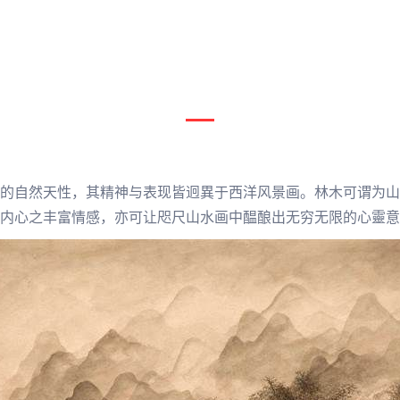
的自然天性，其精神与表现皆迥異于西洋风景画。
林木
可谓为山
内心之丰富情感，亦可让咫尺山水画中醖酿出无穷无限的心靈意