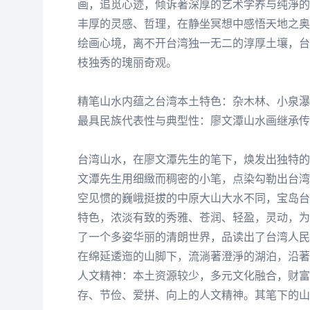
画，追觅心迹，倾诉著深厚的艺术学养与纯淨的
丰厚的灵感、哲理，在静坐冥想中感悟天地之奥
绘画心境，离不开台湾独一无二的淳厚土壤，台
枝独秀的瑰丽奇观。
精笔山水内蕴之台湾本土特色：杂木林、小泉瀑
最具民族代表性与典型性：廖文潭山水画继承传
台湾山水，在廖文潭先生的笔下，焕发出独特的
文潭先生用细緻而稠密的小笔，点染勾勒出台湾
空见惯的巍峨挺拔的中原大山大水不同，宝岛台
特色，浓淡有致的秀雅、苍润、轻盈，灵动，为
了一个多姿华丽的清朗世界，品读出了台湾人民
在绵延逶迤的山脚下，流淌著澄淨的湖泊，沿著
人文精神：本土资源较少，多元文化融合，财富
存、节俭、爱拼、向上的人文精神。其笔下的山