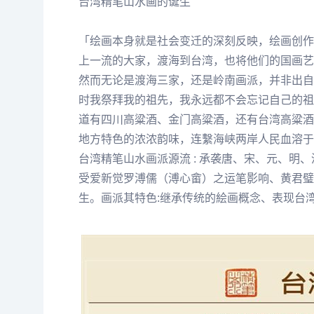
台湾精笔山水画的诞生
「绘画本身就是社会变迁的深刻反映，绘画创作
上一流的大家，渡海到台湾，也将他们的国画艺
然而无论是渡海三家，还是岭南画派，并非出自
时我祭拜我的祖先，我永远都不会忘记自己的祖
道有四川高粱酒、金门高粱酒，还有台湾高粱酒
地方特色的浓浓韵味，连繫海峡两岸人民血溶
于
台湾精笔山水画派源流 : 承袭唐、宋、元、明
受爱新觉罗溥儒（
溥心畲
）之运笔影响、
黄君璧
生。画派其特色:继承传统的絵画概念、表现台