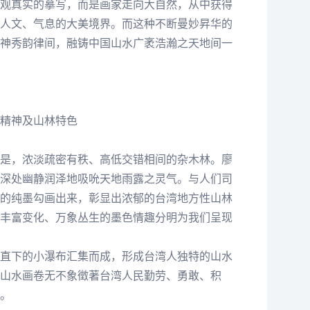
观真实的摹写，而是画家走向大自然，从中获得
人文、气息的大美境界。而这种不断曼妙昇华的
神秀韵律间，融铸中国山水广袤浩瀚之天地间一
精神及山林特色
是，浓淡疏密有秩、高低交错相间的杂木林。廖
深处幽静润泽地吸吮天地雨露之灵气。与人们司
的纯墨勾画出来，彰显出浓郁的台湾地方性山林
丰富变化、万象丛生的墨色情趣分明为我们呈现
直下的小瀑布汇集而成，形成台湾人独特的山水
山水画卷无不象徵著台湾人民勤劳、勇敢、积
。