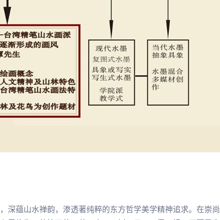
，深蕴山水禅韵，渗透著纯粹的东方哲学美学精神追求。在崇尚