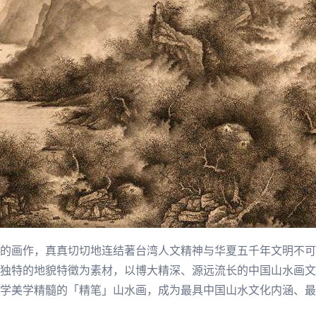
的画作，真真切切地连结著台湾人文精神与
华夏
五千年文明不可
独特的地貌特徵为素材，以博大精深、源远流长的中国山水画文
学美学精髓的「精笔」山水画，成为最具中国山水文化内涵、最