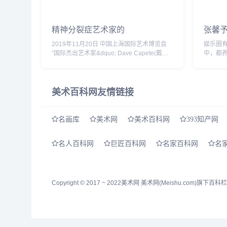
精神分裂症艺术家的
张馨
2019年11月20日 中国上海国际艺术博览会
娱乐圈
“国际杰出艺术家&dquo; Dave Capete(戴夫
中，都
&middot;卡彭特)将携多幅画作出席2019年上
们就知
海国际艺术博览会。Dave是博览会...
好字，
法功底。.
美术百科网友情链接
名画库
美术网
美术百科网
393知产网
名人百科网
巨匠百科网
名家百科网
名
Copyright © 2017 ~ 2022
美术网
美术网(Meishu.com)旗下百科