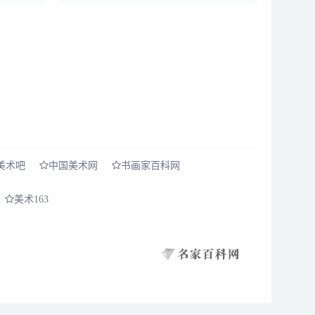
要投资者综合各方观点，进行理性的判断。然
而众说纷...
美术吧
中国美术网
书画家百科网
美术163