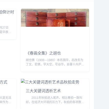
月27日
是华辰拍
然近两百
项、明清
《春画全集》之胡也
胡也佛（1908—1980）本名国华，后改名为
丁文、若佛，字大空，号谷华，自署十卉庐
主，浙江余姚人。上海新华艺术专业毕业，曾
任上海商务印书局编辑、国民书局经理。工书
画，学宗仇十洲...
三大关键词透析艺术
意义是无法
2011年秋拍进入尾声，相比春拍一致叫
来作为政
好，在经济大环境的压力下，秋拍的各项数据
dquo;
和市场反响呈现出错综复杂的局面，此时更需