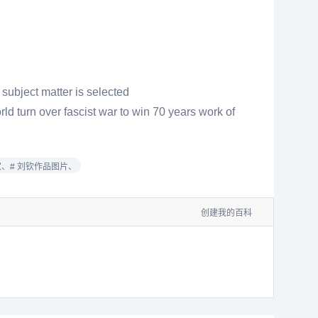
subject matter is selected
d turn over fascist war to win 70 years work of
家、
# 刘钦作品图片、
创建我的百科