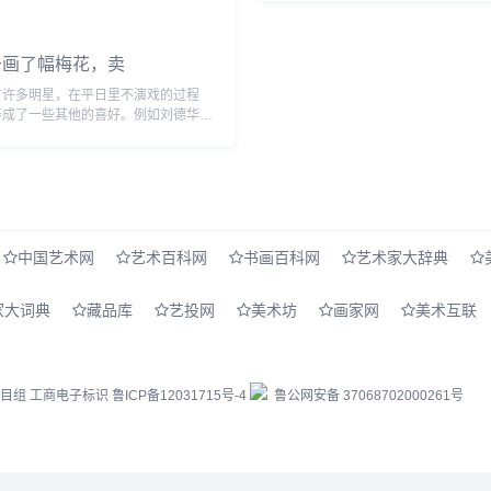
抵抗“遗忘&dquo;的武器。在他...
予画了幅梅花，卖
有许多明星，在平日里不演戏的过程
养成了一些其他的喜好。例如刘德华我
道，华仔的书法是练过的，能写得一手
而娘娘孙俪也是一样，也有着不错的书
..
中国艺术网
艺术百科网
书画百科网
艺术家大辞典
家大词典
藏品库
艺投网
美术坊
画家网
美术互联
栏目组
工商电子标识
鲁ICP备12031715号-4
鲁公网安备 37068702000261号