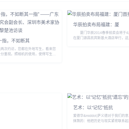
华辰拍卖布局福建：厦
厦门华辰2014春季拍卖会将于4
在厦门源昌凯宾斯基大酒店举行，这
十指，不如断其
卖有限公司布局厦门的首场拍卖，虽
件拍品的数量不多，却也涵盖瓷器杂
我两次约访，您都在外地写生，看来您
家具...
十分重视。照相机的使用，使得写生对
家来说，已经弱化了，一些画家都是按
对于一个成功的画
是不可...
艺术：以“记忆”抵抗
爱德华&middot;萨义德对于我们的
抹煞的：他把历史与现实紧密联系起
治判断的基础，而且以文化作为“记忆&