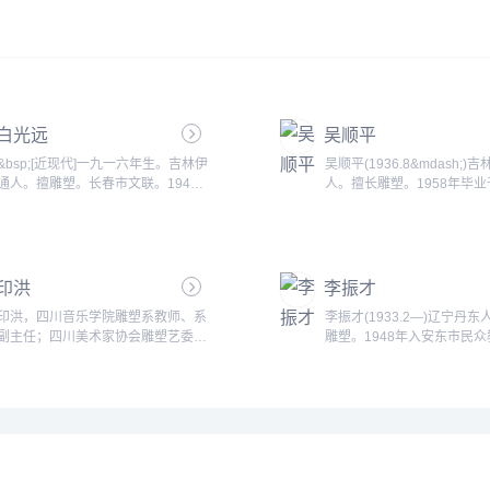
白光远
吴顺平
&bsp;[近现代]一九一六年生。吉林伊
吴顺平(1936.8&mdash;)
通人。擅雕塑。长春市文联。1942
人。擅长雕塑。1958年毕
年毕业于吉林师大美术系，1947年
美术学院雕塑系。历任哈尔
毕业于长白师范美术系，1948年毕
院美术系雕塑教研室教师，
业于长春东北大学三部。历任美术教
工艺美术研究所主任，黑龙
员、长春市文工团舞台美术设计、
管理委员会助理研究员，山
印洪
《长春画报》主编，中国美术家协会
李振才
术学院雕塑系副主任、副教
吉林分会秘书长、副主席、名誉主
有《红岩》、《张勇烈士》
印洪，四川音乐学院雕塑系教师、系
李振才(1933.2—)辽宁丹
席、顾问，一级美术师。...
春》等。出版有《现代环境
副主任；四川美术家协会雕塑艺委会
雕塑。1948年入安东市民
计》、《现代雕塑设计与技法.
委员；展览情况：1，2002年作品
学习美术。1949年在安东
《多元化的困惑》入选&ldquo;中国
究会工作。1958年毕业于
西部风&dquo;雕塑巡回展；2，2009
学院雕塑系。山东艺术学院
年作品《启程》入选&ldquo;感恩重
授。...
建&mdash;&mdash;全国美术作品
展。...