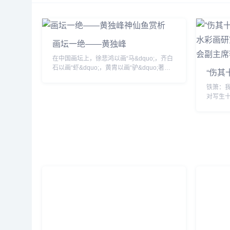
画坛一绝――黄独峰
在中国画坛上，徐悲鸿以画“马&dquo;，齐白
石以画“虾&dquo;，黄胄以画“驴&dquo;著称
“伤其
于世，黄独峰则以画鱼受到世人青眯。尤其是
其笔下“神仙鱼&dquo;，...
铁箫：
对写生
很多画
照片来画画。 黎楚池：
家，写生