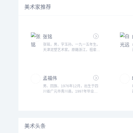
美术家推荐
张铭
张铭，男，字玉孙。一九一五年生。
天津泥塑艺术家。原籍浙江，祖辈移
居天津。张长林曾孙，张兆荣孙，张
景祜子，是&ldquo;泥人张&dquo;第
四代。自幼受张家泥塑的熏陶，继承
了&ldquo;泥人张&dquo;彩塑艺术的
孟福伟
特色，并有不少发展和创新。他的作
品不仅在国内展出，还在日本、加拿
男、回族、1976年12月，出生于四
大、法国、赞比亚、喀麦隆等国家巡
川省广元市青川县。1997年毕业于
回展览。张铭还到天津蓟县，参加修
四川内江艺体师范美术教育专业。
复...
1997-2000年任教于青川三锅中
学。...
美术头条