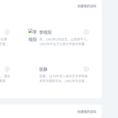
创建我的百科
李晓阳
吉林长春
男，1960年2月出生，山西原平人。
业于鲁迅
1983年毕业于山西大学美术系雕塑
滨艺术学
专业，获学士学位；先后在太原市园
哈尔滨市
林局设计室、太原市城市雕塑院、山
江省文物
西大学美术学院工作。曾任太原市城
东工艺美
市雕塑研究所创作室主任。...
授。作品
张静
、《青
东人。擅长
张静，1978年考入南京艺术学院美
雕塑设
众教育馆
术系中国画专业，1982年毕业留校
..
市美术研
任教至今，现任南艺美术学院壁画系
鲁迅美术
主任教授、硕士生导师，中国美术家
美术系教
协会会员，中国壁画学会理事。...
创建我的百科