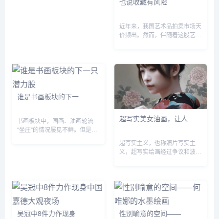
也说收藏有风险
瘦，面容白皙，典型江南女子的
清秀模样。 她麻...
近年来，我国艺术品拍卖市场天
价频出。然而，伴随着这股艺术
品收藏热潮的，却是层出不穷的
“假古董、假文物”丑闻，文物等
艺术品鉴定市场正在遭遇一波严
重的信任危机。“金...
谁是书画板块的下一
超写实美女油画，让人
书画板块中，国画、油画轮流
“坐庄”的情况屡见不鲜。但是随
着相关作品价格的越来越高，投
超写实主义，也称照片写实主
资者都希望看到一个具有潜力的
义，超写实绘画经过争议和波折
画种。在今年5月1日佳士得的
之后，逐渐走上了正轨，越来越
拍卖会上，一幅来自美...
多人开始接纳并且热爱这种绘画
形式。从我国超写实领军人物冷
军的爆火，以及他动辄卖出天
价...
吴冠中8件力作现身
性别喻意的空间——