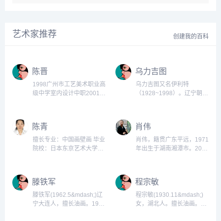
艺术家推荐
创建我的百科
陈晋
乌力吉图
1998广州市工艺美术职业高
乌力吉图又名伊利特
级中学室内设计中职2001广
（1928~1998）。辽宁朝阳
州美术学院壁画本科2006上
人，蒙族，擅绘画。1960年
海师范大学美术学院美术学
任中国美术家协会内蒙古分
硕士研究生2014揭阳画院专
会副主席，1963年兼任中国
陈青
肖伟
职画师三级美术师2015广东
摄影家协会内蒙古分会副主
青年画院青年画院画家。...
席。...
擅长专业：中国画壁画 毕业
肖伟，籍贯广东平远，1971
院校：日本东京艺术大学
年出生于湖南湘潭市。2009
1997年至今，在中国文化遗
年毕业于中央美术学院壁画
产研究院（原中国文物研究
系，获艺术硕士学位。是中
所）从事文物保护科技研究
国美术家协会会员，中国壁
滕铁军
程宗敏
工作，研究工作涉及壁画、
画学会会员，中山市美协副
建筑彩画、石质文物、出土
主席。现为中山市文化艺术
滕铁军(1962.5&mdash;)辽
程宗敏(1930.11&mdash;)
文物、文物材料的分析技术
创作室主任。...
宁大连人，擅长油画。1987
女，湖北人。擅长油画。
等多方面的文物保护修复相
年结业于首教师范大学美术
1951年毕业于湖北艺术学院
关课题和实施项目。...