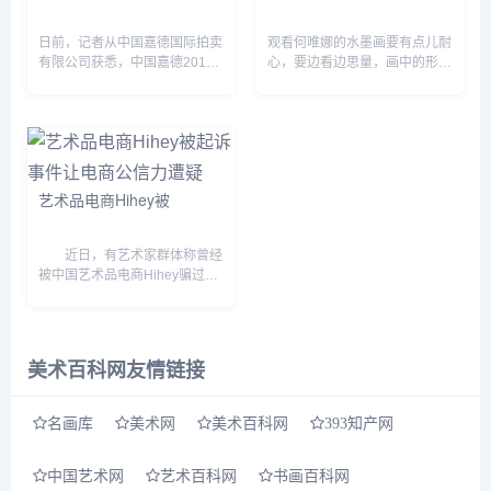
日前，记者从中国嘉德国际拍卖
观看何唯娜的水墨画要有点儿耐
有限公司获悉，中国嘉德2014
心，要边看边思量，画中的形象
春季拍卖会即将于5月中旬闪亮
会慢慢凸现。画面会展开一些故
登场。本次春拍的重头戏“大观
事，我们会感受到讲故事人的心
——中国书画珍品之夜&dquo;
绪，那种心绪随着画中物相，浸
近现代书画...
染我们的心灵，直到进入浓密
化...
艺术品电商Hihey被
近日，有艺术家群体称曾经
被中国艺术品电商Hihey骗过作
品与欠画款不还，将联合起来到
北京朝阳法院起诉Hihey，并以
诈骗罪向公安机关报案。
消息一经发出便迅速引...
美术百科网友情链接
名画库
美术网
美术百科网
393知产网
中国艺术网
艺术百科网
书画百科网