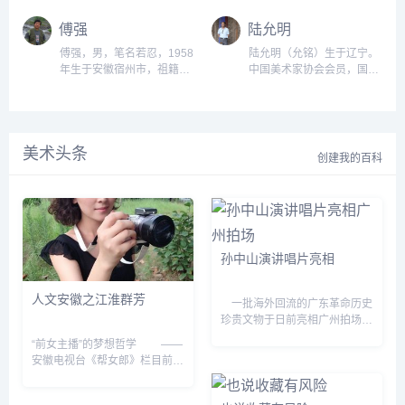
系；现为国防科工委装备指
绘画系。1960年毕业于浙江
挥技术学院电教中心美术干
美术学院油画系。曾任教于
傅强
陆允明
部。作品《秋野》入选第十
北京电影学院美术系，北方
届全国版画展；《我们同
工业大学建筑系副教授。作
傅强，男，笔名若忍，1958
陆允明（允铭）生于辽宁。
行》入选第八届全国美展；
品《好阿姨》、《密云水
年生于安徽宿州市，祖籍江
中国美术家协会会员，国际
《航天人》入选第十三届全
库》入选全国妇女美展等。
苏。1984年，毕业于安徽师
水墨画联盟会理事，辽宁国
国版画展；《工人纠察队》
作品有《紫金滩》、《春来
范大学美术系油画专业。
画院副院长，湖南正山国际
入选建军七十周年美展。...
了》等。...
1985年，任安徽教育出版社
设计艺术学院客座教授。他
美术编审。1988年至2001
的画无论古贤、神仙、山
美术头条
年任安徽美术出版社美术副
民、村姑或顽童，人物形象
创建我的百科
编审、编审。...
的刻画充满了浓厚的生活气
息，姿态优美，神情各异，
丰富的想象和现实物象完美
的融为一个整体。...
孙中山演讲唱片亮相
人文安徽之江淮群芳
一批海外回流的广东革命历史
珍贵文物于日前亮相广州拍场。
其中包括一批重要的民国外交档
“前女主播”的梦想哲学 ——
案、孙中山演讲唱片(粤语版)等
安徽电视台《帮女郎》栏目前主
诸多珍贵历史文献。不少珍贵史
播吴婷访谈录 吴婷素着颜
料都是第一次面...
来到我们的办公地点。身形消