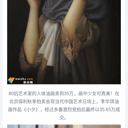
80后艺术家的人体油画卖到35万，画中少女可真美！在
北京保利秋季拍卖会现当代中国艺术日场上，
李华
琪油
画作品《小夕》，经过多番激烈竞拍后最终以35.65万成
交。